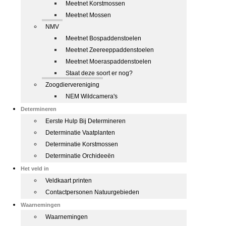
Meetnet Korstmossen
Meetnet Mossen
NMV
Meetnet Bospaddenstoelen
Meetnet Zeereeppaddenstoelen
Meetnet Moeraspaddenstoelen
Staat deze soort er nog?
Zoogdiervereniging
NEM Wildcamera's
Determineren
Eerste Hulp Bij Determineren
Determinatie Vaatplanten
Determinatie Korstmossen
Determinatie Orchideeën
Het veld in
Veldkaart printen
Contactpersonen Natuurgebieden
Waarnemingen
Waarnemingen