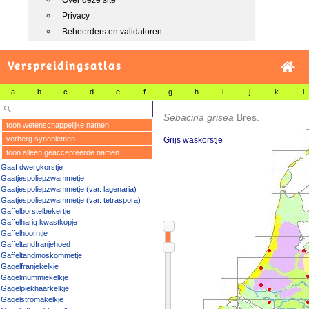
Over deze site
Privacy
Beheerders en validatoren
Verspreidingsatlas
a
b
c
d
e
f
g
h
i
j
k
l
Sebacina grisea
Bres.
toon wetenschappelijke namen
verberg synoniemen
Grijs waskorstje
toon alleen geaccepteerde namen
Gaaf dwergkorstje
Gaatjespoliepzwammetje
Gaatjespoliepzwammetje (var. lagenaria)
Gaatjespoliepzwammetje (var. tetraspora)
Gaffelborstelbekertje
Gaffelharig kwastkopje
Gaffelhoorntje
Gaffeltandfranjehoed
Gaffeltandmoskommetje
Gagelfranjekelkje
Gagelmummiekelkje
Gagelpiekhaarkelkje
Gagelstromakelkje