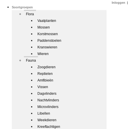
Inloggen
|
Soortgroepen
Flora
Vaatplanten
Mossen
Korstmossen
Paddenstoelen
Kranswieren
Wieren
Fauna
Zoogdieren
Reptielen
Amfibieën
Vissen
Dagvlinders
Nachtvlinders
Microvlinders
Libellen
Weekdieren
Kreeftachtigen