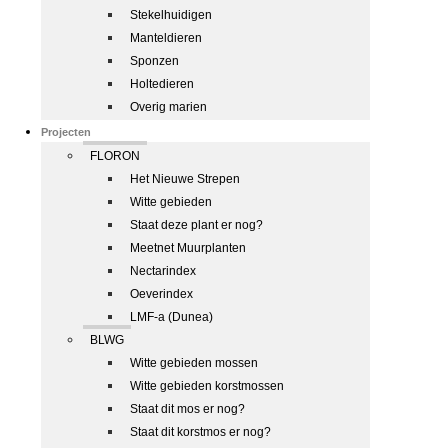
Stekelhuidigen
Manteldieren
Sponzen
Holtedieren
Overig marien
Projecten
FLORON
Het Nieuwe Strepen
Witte gebieden
Staat deze plant er nog?
Meetnet Muurplanten
Nectarindex
Oeverindex
LMF-a (Dunea)
BLWG
Witte gebieden mossen
Witte gebieden korstmossen
Staat dit mos er nog?
Staat dit korstmos er nog?