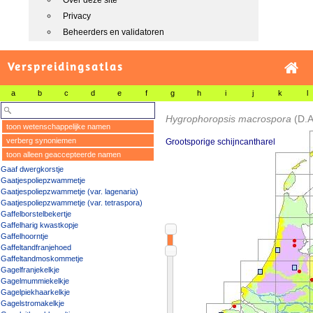
Over deze site
Privacy
Beheerders en validatoren
Verspreidingsatlas
a
b
c
d
e
f
g
h
i
j
k
l
Hygrophoropsis macrospora
(D.A
toon wetenschappelijke namen
verberg synoniemen
Grootsporige schijncantharel
toon alleen geaccepteerde namen
Gaaf dwergkorstje
Gaatjespoliepzwammetje
Gaatjespoliepzwammetje (var. lagenaria)
Gaatjespoliepzwammetje (var. tetraspora)
Gaffelborstelbekertje
Gaffelharig kwastkopje
Gaffelhoorntje
Gaffeltandfranjehoed
Gaffeltandmoskommetje
Gagelfranjekelkje
Gagelmummiekelkje
Gagelpiekhaarkelkje
Gagelstromakelkje