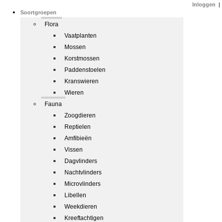
Inloggen
|
Soortgroepen
Flora
Vaatplanten
Mossen
Korstmossen
Paddenstoelen
Kranswieren
Wieren
Fauna
Zoogdieren
Reptielen
Amfibieën
Vissen
Dagvlinders
Nachtvlinders
Microvlinders
Libellen
Weekdieren
Kreeftachtigen