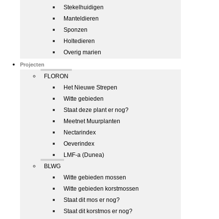
Stekelhuidigen
Manteldieren
Sponzen
Holtedieren
Overig marien
Projecten
FLORON
Het Nieuwe Strepen
Witte gebieden
Staat deze plant er nog?
Meetnet Muurplanten
Nectarindex
Oeverindex
LMF-a (Dunea)
BLWG
Witte gebieden mossen
Witte gebieden korstmossen
Staat dit mos er nog?
Staat dit korstmos er nog?