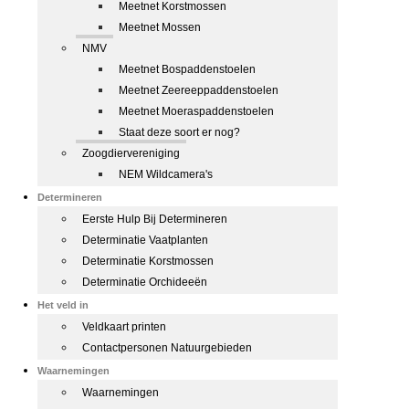
Meetnet Korstmossen
Meetnet Mossen
NMV
Meetnet Bospaddenstoelen
Meetnet Zeereeppaddenstoelen
Meetnet Moeraspaddenstoelen
Staat deze soort er nog?
Zoogdiervereniging
NEM Wildcamera's
Determineren
Eerste Hulp Bij Determineren
Determinatie Vaatplanten
Determinatie Korstmossen
Determinatie Orchideeën
Het veld in
Veldkaart printen
Contactpersonen Natuurgebieden
Waarnemingen
Waarnemingen