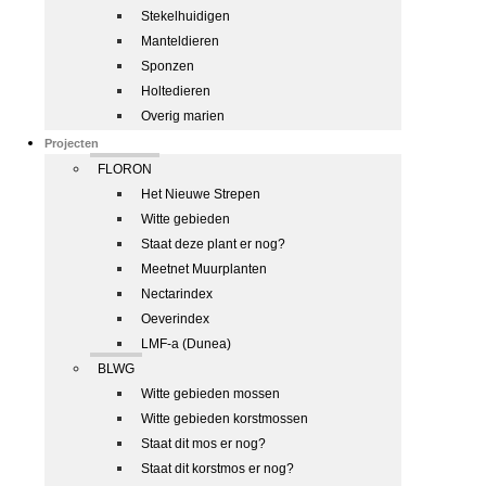
Stekelhuidigen
Manteldieren
Sponzen
Holtedieren
Overig marien
Projecten
FLORON
Het Nieuwe Strepen
Witte gebieden
Staat deze plant er nog?
Meetnet Muurplanten
Nectarindex
Oeverindex
LMF-a (Dunea)
BLWG
Witte gebieden mossen
Witte gebieden korstmossen
Staat dit mos er nog?
Staat dit korstmos er nog?