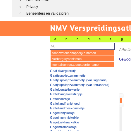
Over deze site
Privacy
Beheerders en validatoren
NMV Verspreidingsat
a
b
c
d
e
f
g
Athelia
toon wetenschappelijke namen
verberg synoniemen
Gewoon 
toon alleen geaccepteerde namen
Gaaf dwergkorstje
Gaatjespoliepzwammetje
Gaatjespoliepzwammetje (var. lagenaria)
Gaatjespoliepzwammetje (var. tetraspora)
Gaffelborstelbekertje
Gaffelharig kwastkopje
Gaffelhoorntje
Gaffeltandfranjehoed
Gaffeltandmoskommetje
Gagelfranjekelkje
Gagelmummiekelkje
Gagelpiekhaarkelkje
Gagelstromakelkje