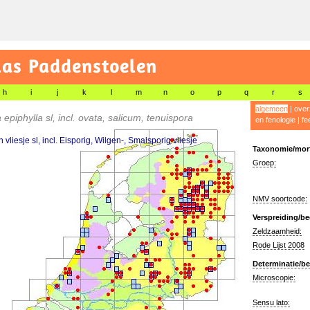
las Paddenstoelen
h
i
j
k
l
m
n
o
p
q
r
s
algemeen
|
over
 epiphylla sl, incl. ovata, salicum, tenuispora
en fenologie
|
fe
vliesje sl, incl. Eisporig, Wilgen-, Smalsporig vliesje
Taxonomie/morf
Groep:
NMV soortcode:
Verspreiding/be
Zeldzaamheid:
Rode Lijst 2008
Determinatie/be
Microscopie:
Sensu lato: