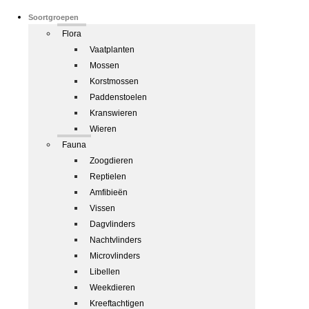
Soortgroepen
Flora
Vaatplanten
Mossen
Korstmossen
Paddenstoelen
Kranswieren
Wieren
Fauna
Zoogdieren
Reptielen
Amfibieën
Vissen
Dagvlinders
Nachtvlinders
Microvlinders
Libellen
Weekdieren
Kreeftachtigen