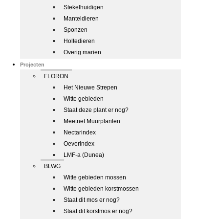
Stekelhuidigen
Manteldieren
Sponzen
Holtedieren
Overig marien
Projecten
FLORON
Het Nieuwe Strepen
Witte gebieden
Staat deze plant er nog?
Meetnet Muurplanten
Nectarindex
Oeverindex
LMF-a (Dunea)
BLWG
Witte gebieden mossen
Witte gebieden korstmossen
Staat dit mos er nog?
Staat dit korstmos er nog?