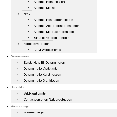
Meetnet Korstmossen
Meetnet Mossen
NMV
Meetnet Bospaddenstoelen
Meetnet Zeereeppaddenstoelen
Meetnet Moeraspaddenstoelen
Staat deze soort er nog?
Zoogdiervereniging
NEM Wildcamera's
Determineren
Eerste Hulp Bij Determineren
Determinatie Vaatplanten
Determinatie Korstmossen
Determinatie Orchideeën
Het veld in
Veldkaart printen
Contactpersonen Natuurgebieden
Waarnemingen
Waarnemingen