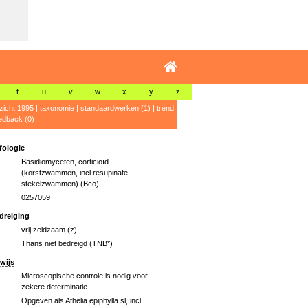
t
u
v
w
x
y
z
zicht 1995
|
taxonomie
|
standaardwerken (1)
|
trend
edback (0)
ologie
Basidiomyceten, corticioïd
(korstzwammen, incl resupinate
stekelzwammen) (Bco)
0257059
dreiging
vrij zeldzaam (z)
Thans niet bedreigd (TNB*)
wijs
Microscopische controle is nodig voor
zekere determinatie
Opgeven als Athelia epiphylla sl, incl.