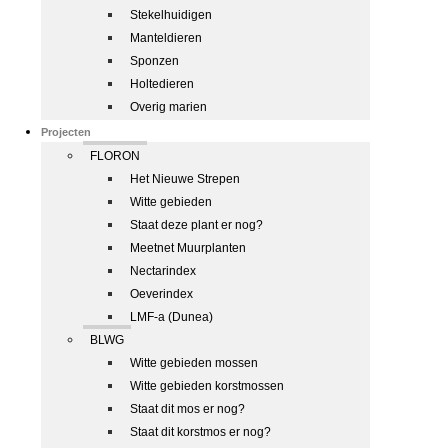
Stekelhuidigen
Manteldieren
Sponzen
Holtedieren
Overig marien
Projecten
FLORON
Het Nieuwe Strepen
Witte gebieden
Staat deze plant er nog?
Meetnet Muurplanten
Nectarindex
Oeverindex
LMF-a (Dunea)
BLWG
Witte gebieden mossen
Witte gebieden korstmossen
Staat dit mos er nog?
Staat dit korstmos er nog?