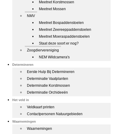
Meetnet Korstmossen
Meetnet Mossen
NMV
Meetnet Bospaddenstoelen
Meetnet Zeereeppaddenstoelen
Meetnet Moeraspaddenstoelen
Staat deze soort er nog?
Zoogdiervereniging
NEM Wildcamera's
Determineren
Eerste Hulp Bij Determineren
Determinatie Vaatplanten
Determinatie Korstmossen
Determinatie Orchideeën
Het veld in
Veldkaart printen
Contactpersonen Natuurgebieden
Waarnemingen
Waarnemingen