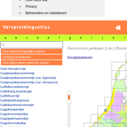
Over deze site
Privacy
Beheerders en validatoren
Verspreidingsatlas
a
b
c
d
e
f
g
h
i
j
k
l
Xerocomus pelletieri
(Lév.) Bresi
toon wetenschappelijke namen
verberg synoniemen
Goudplaatzwam
toon alleen geaccepteerde namen
Gaaf dwergkorstje
Gaatjespoliepzwammetje
Gaatjespoliepzwammetje (var. lagenaria)
Gaatjespoliepzwammetje (var. tetraspora)
Gaffelborstelbekertje
Gaffelharig kwastkopje
Gaffelhoorntje
Gaffeltandfranjehoed
Gaffeltandmoskommetje
Gagelfranjekelkje
Gagelmummiekelkje
Gagelpiekhaarkelkje
Gagelstromakelkje