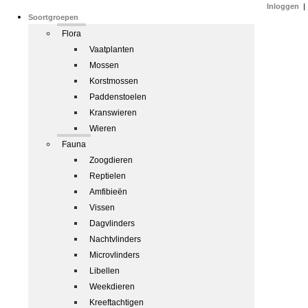
Inloggen
|
Soortgroepen
Flora
Vaatplanten
Mossen
Korstmossen
Paddenstoelen
Kranswieren
Wieren
Fauna
Zoogdieren
Reptielen
Amfibieën
Vissen
Dagvlinders
Nachtvlinders
Microvlinders
Libellen
Weekdieren
Kreeftachtigen