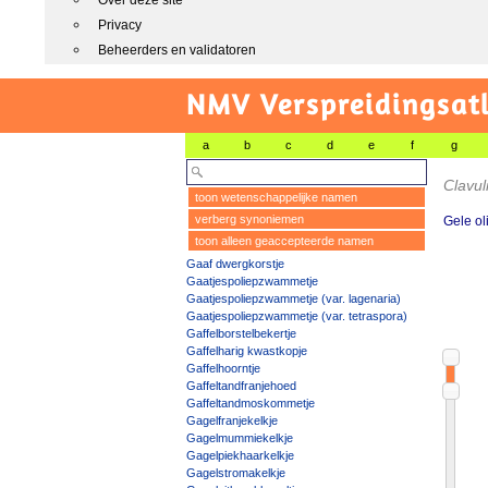
Over deze site
Privacy
Beheerders en validatoren
NMV Verspreidingsat
a
b
c
d
e
f
g
Clavul
toon wetenschappelijke namen
verberg synoniemen
Gele o
toon alleen geaccepteerde namen
Gaaf dwergkorstje
Gaatjespoliepzwammetje
Gaatjespoliepzwammetje (var. lagenaria)
Gaatjespoliepzwammetje (var. tetraspora)
Gaffelborstelbekertje
Gaffelharig kwastkopje
Gaffelhoorntje
Gaffeltandfranjehoed
Gaffeltandmoskommetje
Gagelfranjekelkje
Gagelmummiekelkje
Gagelpiekhaarkelkje
Gagelstromakelkje