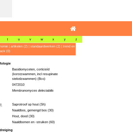
t
u
v
w
x
y
z
nomie
|
artikelen (2)
|
standaardwerken (2)
|
trend en
ack (0)
ologie
Basidiomyceten, corticioïd
(korstzwammen, incl resupinate
stekelzwammen) (Bco)
0472010
Membranomyces delectabilis
p:
Saprotroof op hout (Sh)
Naaldbos, gemengd bos (30)
Hout, dood (30)
Naaldbomen en -struiken (60)
dreiging