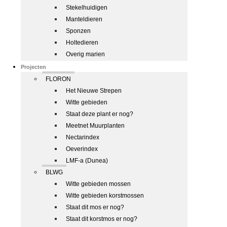
Stekelhuidigen
Manteldieren
Sponzen
Holtedieren
Overig marien
Projecten
FLORON
Het Nieuwe Strepen
Witte gebieden
Staat deze plant er nog?
Meetnet Muurplanten
Nectarindex
Oeverindex
LMF-a (Dunea)
BLWG
Witte gebieden mossen
Witte gebieden korstmossen
Staat dit mos er nog?
Staat dit korstmos er nog?