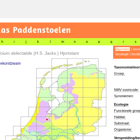
las Paddenstoelen
h
i
j
k
l
m
n
o
p
q
r
s
algemeen
|
taxo
icium delectabile
(H.S. Jacks.) Hjortstam
fenologie
|
feedb
liekorstzwam
Taxonomie/morf
Groep:
NMV soortcode:
Synoniemen:
Ecologie
Functionele groe
Habitat:
Substraat:
Organisme:
Verspreiding/be