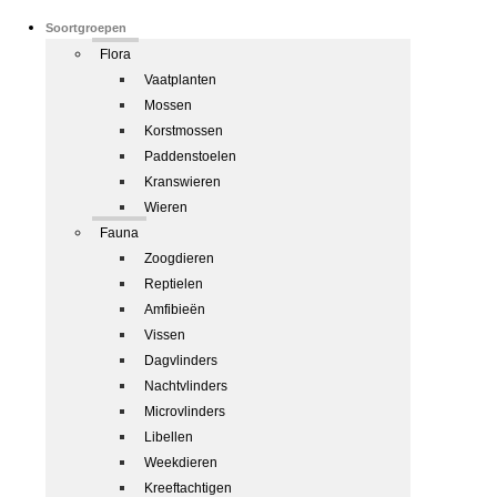
Soortgroepen
Flora
Vaatplanten
Mossen
Korstmossen
Paddenstoelen
Kranswieren
Wieren
Fauna
Zoogdieren
Reptielen
Amfibieën
Vissen
Dagvlinders
Nachtvlinders
Microvlinders
Libellen
Weekdieren
Kreeftachtigen