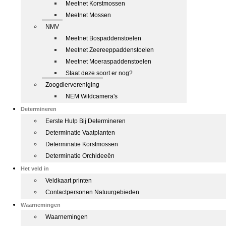
Meetnet Korstmossen
Meetnet Mossen
NMV
Meetnet Bospaddenstoelen
Meetnet Zeereeppaddenstoelen
Meetnet Moeraspaddenstoelen
Staat deze soort er nog?
Zoogdiervereniging
NEM Wildcamera's
Determineren
Eerste Hulp Bij Determineren
Determinatie Vaatplanten
Determinatie Korstmossen
Determinatie Orchideeën
Het veld in
Veldkaart printen
Contactpersonen Natuurgebieden
Waarnemingen
Waarnemingen