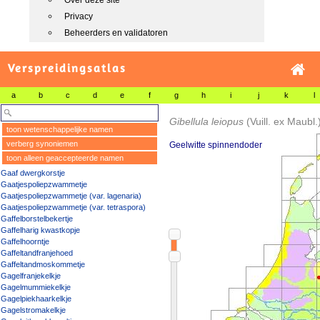
Over deze site
Privacy
Beheerders en validatoren
Verspreidingsatlas
a
b
c
d
e
f
g
h
i
j
k
l
Gibellula leiopus
(Vuill. ex Maubl
toon wetenschappelijke namen
verberg synoniemen
Geelwitte spinnendoder
toon alleen geaccepteerde namen
Gaaf dwergkorstje
Gaatjespoliepzwammetje
Gaatjespoliepzwammetje (var. lagenaria)
Gaatjespoliepzwammetje (var. tetraspora)
Gaffelborstelbekertje
Gaffelharig kwastkopje
Gaffelhoorntje
Gaffeltandfranjehoed
Gaffeltandmoskommetje
Gagelfranjekelkje
Gagelmummiekelkje
Gagelpiekhaarkelkje
Gagelstromakelkje