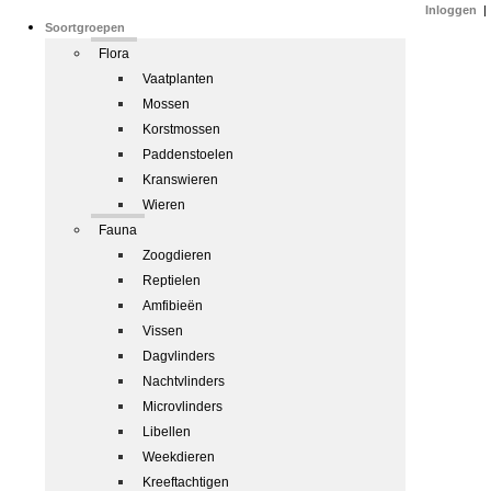
Inloggen
|
Soortgroepen
Flora
Vaatplanten
Mossen
Korstmossen
Paddenstoelen
Kranswieren
Wieren
Fauna
Zoogdieren
Reptielen
Amfibieën
Vissen
Dagvlinders
Nachtvlinders
Microvlinders
Libellen
Weekdieren
Kreeftachtigen