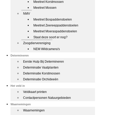
Meetnet Korstmossen
Meetnet Mossen
NMV
Meetnet Bospaddenstoelen
Meetnet Zeereeppaddenstoelen
Meetnet Moeraspaddenstoelen
Staat deze soort er nog?
Zoogdiervereniging
NEM Wildcamera's
Determineren
Eerste Hulp Bij Determineren
Determinatie Vaatplanten
Determinatie Korstmossen
Determinatie Orchideeën
Het veld in
Veldkaart printen
Contactpersonen Natuurgebieden
Waarnemingen
Waarnemingen