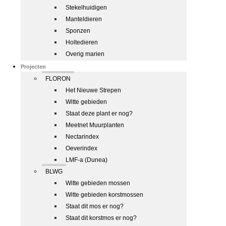
Stekelhuidigen
Manteldieren
Sponzen
Holtedieren
Overig marien
Projecten
FLORON
Het Nieuwe Strepen
Witte gebieden
Staat deze plant er nog?
Meetnet Muurplanten
Nectarindex
Oeverindex
LMF-a (Dunea)
BLWG
Witte gebieden mossen
Witte gebieden korstmossen
Staat dit mos er nog?
Staat dit korstmos er nog?