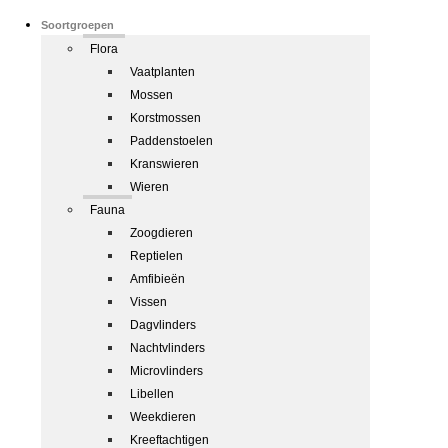
Soortgroepen
Flora
Vaatplanten
Mossen
Korstmossen
Paddenstoelen
Kranswieren
Wieren
Fauna
Zoogdieren
Reptielen
Amfibieën
Vissen
Dagvlinders
Nachtvlinders
Microvlinders
Libellen
Weekdieren
Kreeftachtigen