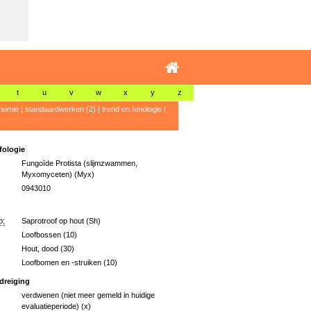
t
u
v
w
x
y
z
nomie
|
standaardwerken (2)
|
trend en fenologie
|
ologie
Fungoïde Protista (slijmzwammen,
Myxomyceten) (Myx)
0943010
p:
Saprotroof op hout (Sh)
Loofbossen (10)
Hout, dood (30)
Loofbomen en -struiken (10)
dreiging
verdwenen (niet meer gemeld in huidige
evaluatieperiode) (x)