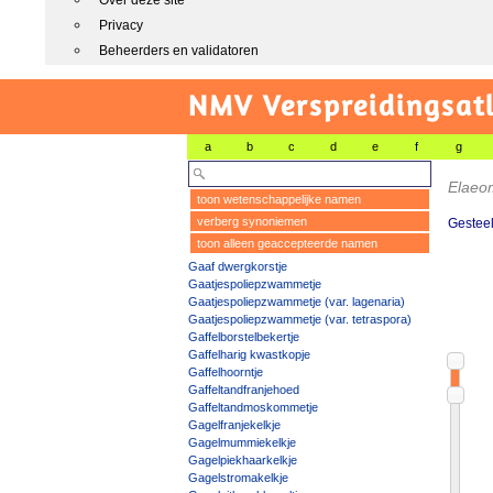
Over deze site
Privacy
Beheerders en validatoren
NMV Verspreidingsat
a
b
c
d
e
f
g
Elaeo
toon wetenschappelijke namen
verberg synoniemen
Gesteel
toon alleen geaccepteerde namen
Gaaf dwergkorstje
Gaatjespoliepzwammetje
Gaatjespoliepzwammetje (var. lagenaria)
Gaatjespoliepzwammetje (var. tetraspora)
Gaffelborstelbekertje
Gaffelharig kwastkopje
Gaffelhoorntje
Gaffeltandfranjehoed
Gaffeltandmoskommetje
Gagelfranjekelkje
Gagelmummiekelkje
Gagelpiekhaarkelkje
Gagelstromakelkje