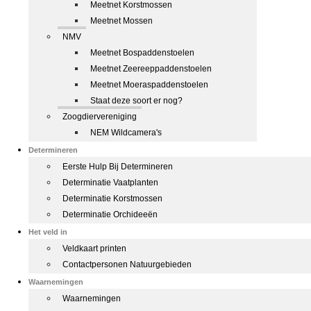
Meetnet Korstmossen
Meetnet Mossen
NMV
Meetnet Bospaddenstoelen
Meetnet Zeereeppaddenstoelen
Meetnet Moeraspaddenstoelen
Staat deze soort er nog?
Zoogdiervereniging
NEM Wildcamera's
Determineren
Eerste Hulp Bij Determineren
Determinatie Vaatplanten
Determinatie Korstmossen
Determinatie Orchideeën
Het veld in
Veldkaart printen
Contactpersonen Natuurgebieden
Waarnemingen
Waarnemingen