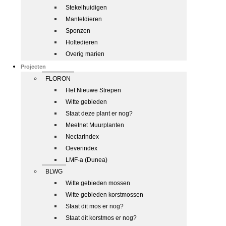
Stekelhuidigen
Manteldieren
Sponzen
Holtedieren
Overig marien
Projecten
FLORON
Het Nieuwe Strepen
Witte gebieden
Staat deze plant er nog?
Meetnet Muurplanten
Nectarindex
Oeverindex
LMF-a (Dunea)
BLWG
Witte gebieden mossen
Witte gebieden korstmossen
Staat dit mos er nog?
Staat dit korstmos er nog?