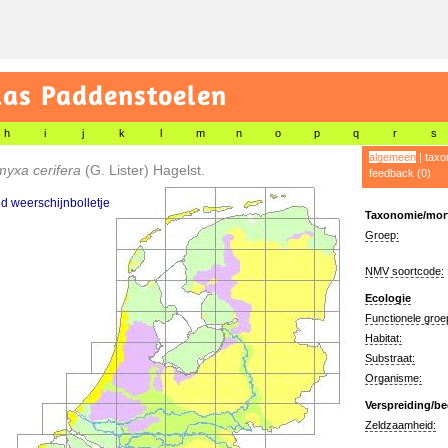
las Paddenstoelen
h
i
j
k
l
m
n
o
p
q
r
s
algemeen
|
taxo
myxa cerifera
(G. Lister) Hagelst.
feedback (0)
d weerschijnbolletje
Taxonomie/morf
Groep:
NMV soortcode:
Ecologie
Functionele groe
Habitat:
Substraat:
Organisme:
Verspreiding/be
Zeldzaamheid: