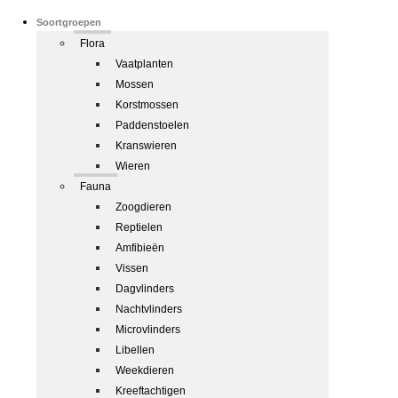
Soortgroepen
Flora
Vaatplanten
Mossen
Korstmossen
Paddenstoelen
Kranswieren
Wieren
Fauna
Zoogdieren
Reptielen
Amfibieën
Vissen
Dagvlinders
Nachtvlinders
Microvlinders
Libellen
Weekdieren
Kreeftachtigen