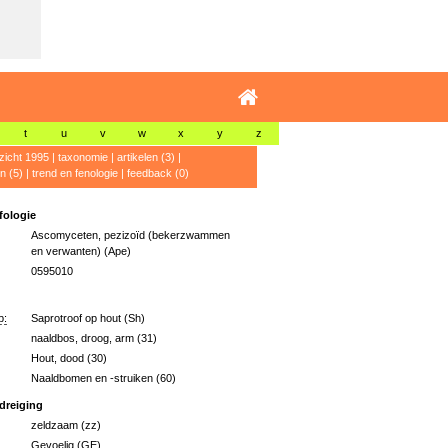
t
u
v
w
x
y
z
zicht 1995
|
taxonomie
|
artikelen (3)
|
n (5)
|
trend en fenologie
|
feedback (0)
ologie
Ascomyceten, pezizoïd (bekerzwammen
en verwanten) (Ape)
0595010
p:
Saprotroof op hout (Sh)
naaldbos, droog, arm (31)
Hout, dood (30)
Naaldbomen en -struiken (60)
dreiging
zeldzaam (zz)
Gevoelig (GE)