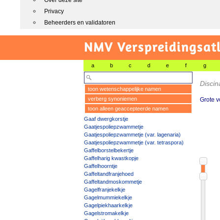
Over deze site
Privacy
Beheerders en validatoren
NMV Verspreidingsat
a
b
c
d
e
f
g
Discin
toon wetenschappelijke namen
verberg synoniemen
Grote 
toon alleen geaccepteerde namen
Gaaf dwergkorstje
Gaatjespoliepzwammetje
Gaatjespoliepzwammetje (var. lagenaria)
Gaatjespoliepzwammetje (var. tetraspora)
Gaffelborstelbekertje
Gaffelharig kwastkopje
Gaffelhoorntje
Gaffeltandfranjehoed
Gaffeltandmoskommetje
Gagelfranjekelkje
Gagelmummiekelkje
Gagelpiekhaarkelkje
Gagelstromakelkje