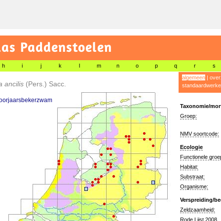
las Paddenstoelen
h
i
j
k
l
m
n
o
p
q
r
s
algemeen
|
over
a ancilis
(Pers.) Sacc.
standaardwerke
voorjaarsbekerzwam
Taxonomie/morf
Groep:
NMV soortcode:
Ecologie
Functionele groe
Habitat:
Substraat:
Organisme:
Verspreiding/be
Zeldzaamheid:
Rode Lijst 2008