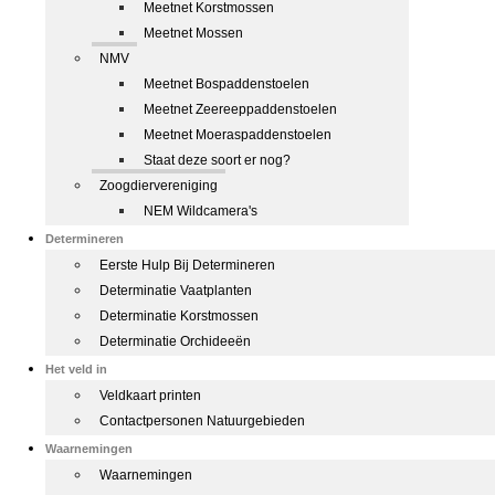
Meetnet Korstmossen
Meetnet Mossen
NMV
Meetnet Bospaddenstoelen
Meetnet Zeereeppaddenstoelen
Meetnet Moeraspaddenstoelen
Staat deze soort er nog?
Zoogdiervereniging
NEM Wildcamera's
Determineren
Eerste Hulp Bij Determineren
Determinatie Vaatplanten
Determinatie Korstmossen
Determinatie Orchideeën
Het veld in
Veldkaart printen
Contactpersonen Natuurgebieden
Waarnemingen
Waarnemingen