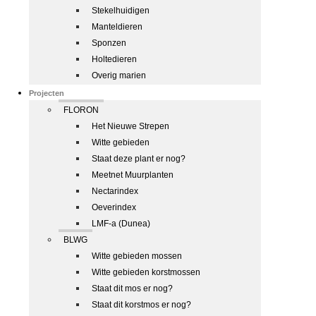
Stekelhuidigen
Manteldieren
Sponzen
Holtedieren
Overig marien
Projecten
FLORON
Het Nieuwe Strepen
Witte gebieden
Staat deze plant er nog?
Meetnet Muurplanten
Nectarindex
Oeverindex
LMF-a (Dunea)
BLWG
Witte gebieden mossen
Witte gebieden korstmossen
Staat dit mos er nog?
Staat dit korstmos er nog?