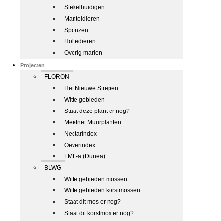
Stekelhuidigen
Manteldieren
Sponzen
Holtedieren
Overig marien
Projecten
FLORON
Het Nieuwe Strepen
Witte gebieden
Staat deze plant er nog?
Meetnet Muurplanten
Nectarindex
Oeverindex
LMF-a (Dunea)
BLWG
Witte gebieden mossen
Witte gebieden korstmossen
Staat dit mos er nog?
Staat dit korstmos er nog?