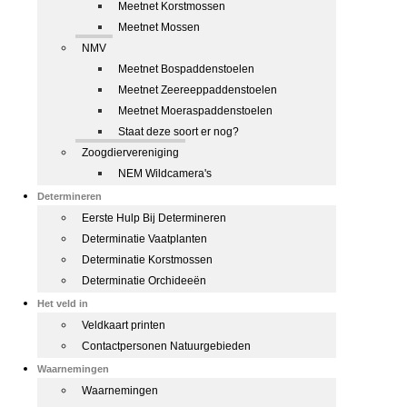
Meetnet Korstmossen
Meetnet Mossen
NMV
Meetnet Bospaddenstoelen
Meetnet Zeereeppaddenstoelen
Meetnet Moeraspaddenstoelen
Staat deze soort er nog?
Zoogdiervereniging
NEM Wildcamera's
Determineren
Eerste Hulp Bij Determineren
Determinatie Vaatplanten
Determinatie Korstmossen
Determinatie Orchideeën
Het veld in
Veldkaart printen
Contactpersonen Natuurgebieden
Waarnemingen
Waarnemingen