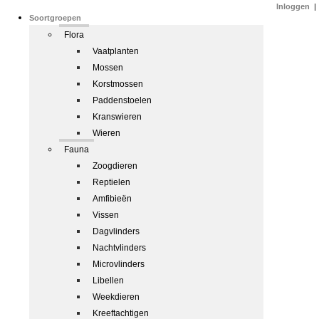
Inloggen
|
Soortgroepen
Flora
Vaatplanten
Mossen
Korstmossen
Paddenstoelen
Kranswieren
Wieren
Fauna
Zoogdieren
Reptielen
Amfibieën
Vissen
Dagvlinders
Nachtvlinders
Microvlinders
Libellen
Weekdieren
Kreeftachtigen