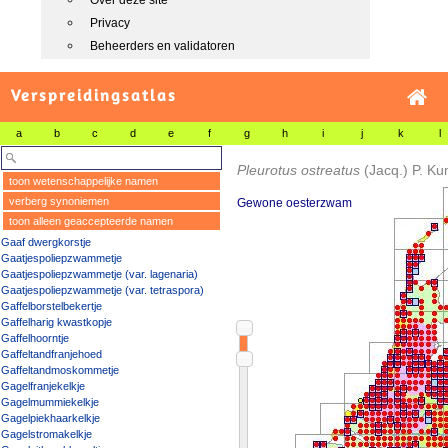
Over deze site
Privacy
Beheerders en validatoren
Verspreidingsatlas
a
b
c
d
e
f
g
h
i
j
k
l
Pleurotus ostreatus
(Jacq.) P. K
toon wetenschappelijke namen
verberg synoniemen
Gewone oesterzwam
toon alleen geaccepteerde namen
Gaaf dwergkorstje
Gaatjespoliepzwammetje
Gaatjespoliepzwammetje (var. lagenaria)
Gaatjespoliepzwammetje (var. tetraspora)
Gaffelborstelbekertje
Gaffelharig kwastkopje
Gaffelhoorntje
Gaffeltandfranjehoed
Gaffeltandmoskommetje
Gagelfranjekelkje
Gagelmummiekelkje
Gagelpiekhaarkelkje
Gagelstromakelkje