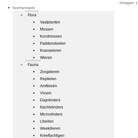
Inloggen
|
Soortgroepen
Flora
Vaatplanten
Mossen
Korstmossen
Paddenstoelen
Kranswieren
Wieren
Fauna
Zoogdieren
Reptielen
Amfibieën
Vissen
Dagvlinders
Nachtvlinders
Microvlinders
Libellen
Weekdieren
Kreeftachtigen