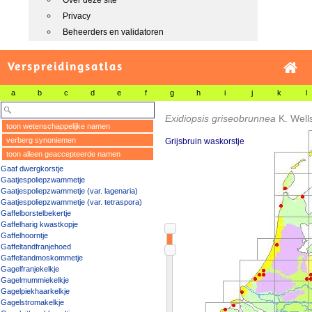
Over deze site
Privacy
Beheerders en validatoren
Verspreidingsatlas
a
b
c
d
e
f
g
h
i
j
k
l
Exidiopsis griseobrunnea
K. Well
toon wetenschappelijke namen
verberg synoniemen
Grijsbruin waskorstje
toon alleen geaccepteerde namen
Gaaf dwergkorstje
Gaatjespoliepzwammetje
Gaatjespoliepzwammetje (var. lagenaria)
Gaatjespoliepzwammetje (var. tetraspora)
Gaffelborstelbekertje
Gaffelharig kwastkopje
Gaffelhoorntje
Gaffeltandfranjehoed
Gaffeltandmoskommetje
Gagelfranjekelkje
Gagelmummiekelkje
Gagelpiekhaarkelkje
Gagelstromakelkje