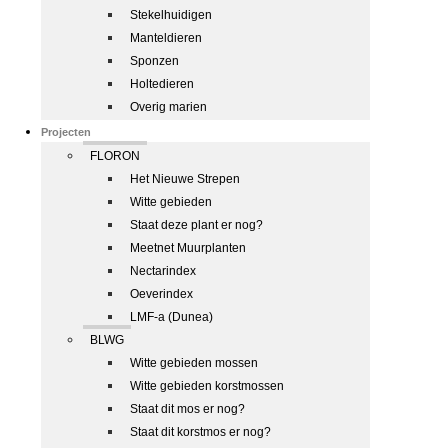
Stekelhuidigen
Manteldieren
Sponzen
Holtedieren
Overig marien
Projecten
FLORON
Het Nieuwe Strepen
Witte gebieden
Staat deze plant er nog?
Meetnet Muurplanten
Nectarindex
Oeverindex
LMF-a (Dunea)
BLWG
Witte gebieden mossen
Witte gebieden korstmossen
Staat dit mos er nog?
Staat dit korstmos er nog?