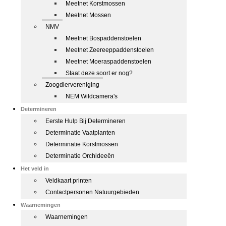
Meetnet Korstmossen
Meetnet Mossen
NMV
Meetnet Bospaddenstoelen
Meetnet Zeereeppaddenstoelen
Meetnet Moeraspaddenstoelen
Staat deze soort er nog?
Zoogdiervereniging
NEM Wildcamera's
Determineren
Eerste Hulp Bij Determineren
Determinatie Vaatplanten
Determinatie Korstmossen
Determinatie Orchideeën
Het veld in
Veldkaart printen
Contactpersonen Natuurgebieden
Waarnemingen
Waarnemingen