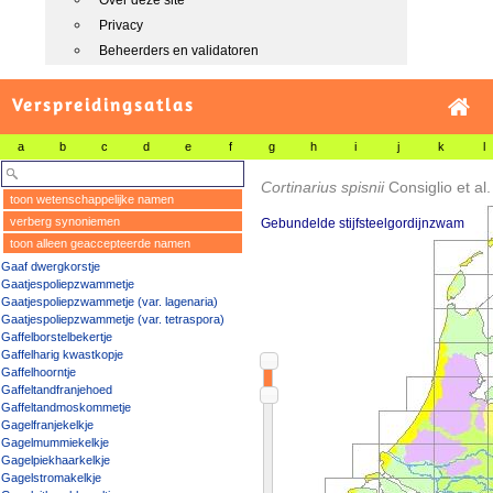
Over deze site
Privacy
Beheerders en validatoren
Verspreidingsatlas
a
b
c
d
e
f
g
h
i
j
k
l
Cortinarius spisnii
Consiglio et al.
toon wetenschappelijke namen
verberg synoniemen
Gebundelde stijfsteelgordijnzwam
toon alleen geaccepteerde namen
Gaaf dwergkorstje
Gaatjespoliepzwammetje
Gaatjespoliepzwammetje (var. lagenaria)
Gaatjespoliepzwammetje (var. tetraspora)
Gaffelborstelbekertje
Gaffelharig kwastkopje
Gaffelhoorntje
Gaffeltandfranjehoed
Gaffeltandmoskommetje
Gagelfranjekelkje
Gagelmummiekelkje
Gagelpiekhaarkelkje
Gagelstromakelkje