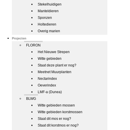
Stekelhuidigen
Manteldieren
Sponzen
Holtedieren
Overig marien
Projecten
FLORON
Het Nieuwe Strepen
Witte gebieden
Staat deze plant er nog?
Meetnet Muurplanten
Nectarindex
Oeverindex
LMF-a (Dunea)
BLWG
Witte gebieden mossen
Witte gebieden korstmossen
Staat dit mos er nog?
Staat dit korstmos er nog?