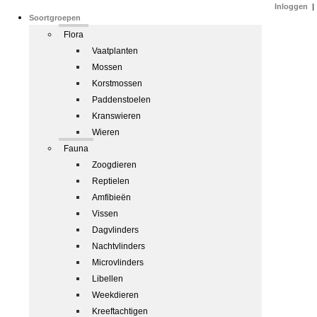
Inloggen
|
Soortgroepen
Flora
Vaatplanten
Mossen
Korstmossen
Paddenstoelen
Kranswieren
Wieren
Fauna
Zoogdieren
Reptielen
Amfibieën
Vissen
Dagvlinders
Nachtvlinders
Microvlinders
Libellen
Weekdieren
Kreeftachtigen