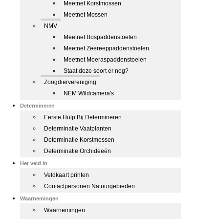
Meetnet Korstmossen
Meetnet Mossen
NMV
Meetnet Bospaddenstoelen
Meetnet Zeereeppaddenstoelen
Meetnet Moeraspaddenstoelen
Staat deze soort er nog?
Zoogdiervereniging
NEM Wildcamera's
Determineren
Eerste Hulp Bij Determineren
Determinatie Vaatplanten
Determinatie Korstmossen
Determinatie Orchideeën
Het veld in
Veldkaart printen
Contactpersonen Natuurgebieden
Waarnemingen
Waarnemingen