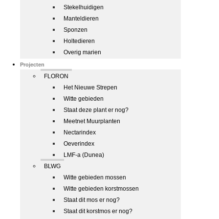
Stekelhuidigen
Manteldieren
Sponzen
Holtedieren
Overig marien
Projecten
FLORON
Het Nieuwe Strepen
Witte gebieden
Staat deze plant er nog?
Meetnet Muurplanten
Nectarindex
Oeverindex
LMF-a (Dunea)
BLWG
Witte gebieden mossen
Witte gebieden korstmossen
Staat dit mos er nog?
Staat dit korstmos er nog?