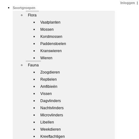
Inloggen
|
Soortgroepen
Flora
Vaatplanten
Mossen
Korstmossen
Paddenstoelen
Kranswieren
Wieren
Fauna
Zoogdieren
Reptielen
Amfibieën
Vissen
Dagvlinders
Nachtvlinders
Microvlinders
Libellen
Weekdieren
Kreeftachtigen