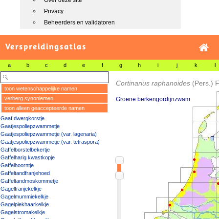
Over deze site
Privacy
Beheerders en validatoren
Verspreidingsatlas
a
b
c
d
e
f
g
h
i
j
k
l
Cortinarius raphanoides
(Pers.) F
toon wetenschappelijke namen
verberg synoniemen
Groene berkengordijnzwam
toon alleen geaccepteerde namen
Gaaf dwergkorstje
Gaatjespoliepzwammetje
Gaatjespoliepzwammetje (var. lagenaria)
Gaatjespoliepzwammetje (var. tetraspora)
Gaffelborstelbekertje
Gaffelharig kwastkopje
Gaffelhoorntje
Gaffeltandfranjehoed
Gaffeltandmoskommetje
Gagelfranjekelkje
Gagelmummiekelkje
Gagelpiekhaarkelkje
Gagelstromakelkje