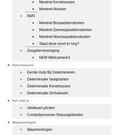
Meetnet Korstmossen
Meetnet Mossen
NMV
Meetnet Bospaddenstoelen
Meetnet Zeereeppaddenstoelen
Meetnet Moeraspaddenstoelen
Staat deze soort er nog?
Zoogdiervereniging
NEM Wildcamera's
Determineren
Eerste Hulp Bij Determineren
Determinatie Vaatplanten
Determinatie Korstmossen
Determinatie Orchideeën
Het veld in
Veldkaart printen
Contactpersonen Natuurgebieden
Waarnemingen
Waarnemingen