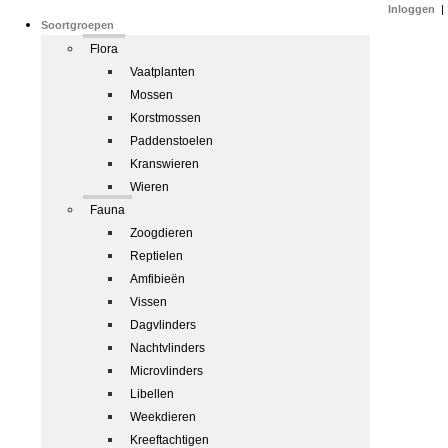
Inloggen
|
Soortgroepen
Flora
Vaatplanten
Mossen
Korstmossen
Paddenstoelen
Kranswieren
Wieren
Fauna
Zoogdieren
Reptielen
Amfibieën
Vissen
Dagvlinders
Nachtvlinders
Microvlinders
Libellen
Weekdieren
Kreeftachtigen