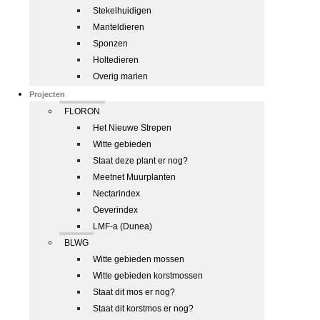
Stekelhuidigen
Manteldieren
Sponzen
Holtedieren
Overig marien
Projecten
FLORON
Het Nieuwe Strepen
Witte gebieden
Staat deze plant er nog?
Meetnet Muurplanten
Nectarindex
Oeverindex
LMF-a (Dunea)
BLWG
Witte gebieden mossen
Witte gebieden korstmossen
Staat dit mos er nog?
Staat dit korstmos er nog?