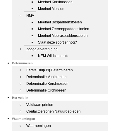
Meetnet Korstmossen
Meetnet Mossen
NMV
Meetnet Bospaddenstoelen
Meetnet Zeereeppaddenstoelen
Meetnet Moeraspaddenstoelen
Staat deze soort er nog?
Zoogdiervereniging
NEM Wildcamera's
Determineren
Eerste Hulp Bij Determineren
Determinatie Vaatplanten
Determinatie Korstmossen
Determinatie Orchideeën
Het veld in
Veldkaart printen
Contactpersonen Natuurgebieden
Waarnemingen
Waarnemingen