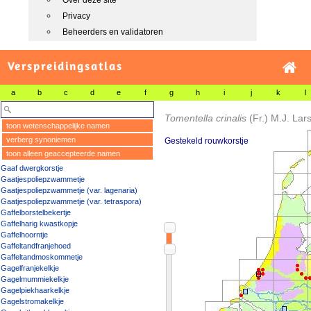
Over deze site
Privacy
Beheerders en validatoren
Verspreidingsatlas
a
b
c
d
e
f
g
h
i
j
k
l
Tomentella crinalis
(Fr.) M.J. Lar
toon wetenschappelijke namen
verberg synoniemen
Gestekeld rouwkorstje
toon alleen geaccepteerde namen
Gaaf dwergkorstje
Gaatjespoliepzwammetje
Gaatjespoliepzwammetje (var. lagenaria)
Gaatjespoliepzwammetje (var. tetraspora)
Gaffelborstelbekertje
Gaffelharig kwastkopje
Gaffelhoorntje
Gaffeltandfranjehoed
Gaffeltandmoskommetje
Gagelfranjekelkje
Gagelmummiekelkje
Gagelpiekhaarkelkje
Gagelstromakelkje