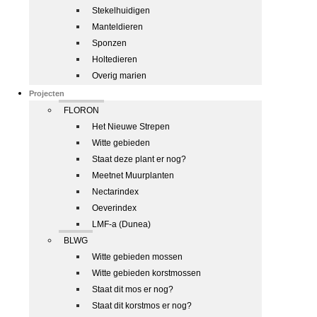
Stekelhuidigen
Manteldieren
Sponzen
Holtedieren
Overig marien
Projecten
FLORON
Het Nieuwe Strepen
Witte gebieden
Staat deze plant er nog?
Meetnet Muurplanten
Nectarindex
Oeverindex
LMF-a (Dunea)
BLWG
Witte gebieden mossen
Witte gebieden korstmossen
Staat dit mos er nog?
Staat dit korstmos er nog?