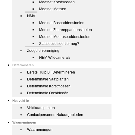
Meetnet Korstmossen
Meetnet Mossen
NMV
Meetnet Bospaddenstoelen
Meetnet Zeereeppaddenstoelen
Meetnet Moeraspaddenstoelen
Staat deze soort er nog?
Zoogdiervereniging
NEM Wildcamera's
Determineren
Eerste Hulp Bij Determineren
Determinatie Vaatplanten
Determinatie Korstmossen
Determinatie Orchideeën
Het veld in
Veldkaart printen
Contactpersonen Natuurgebieden
Waarnemingen
Waarnemingen