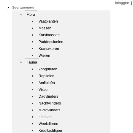
Inloggen
|
Soortgroepen
Flora
Vaatplanten
Mossen
Korstmossen
Paddenstoelen
Kranswieren
Wieren
Fauna
Zoogdieren
Reptielen
Amfibieën
Vissen
Dagvlinders
Nachtvlinders
Microvlinders
Libellen
Weekdieren
Kreeftachtigen