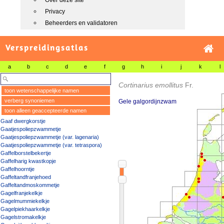
Over deze site
Privacy
Beheerders en validatoren
Verspreidingsatlas
a
b
c
d
e
f
g
h
i
j
k
l
Cortinarius emollitus
Fr.
toon wetenschappelijke namen
verberg synoniemen
Gele galgordijnzwam
toon alleen geaccepteerde namen
Gaaf dwergkorstje
Gaatjespoliepzwammetje
Gaatjespoliepzwammetje (var. lagenaria)
Gaatjespoliepzwammetje (var. tetraspora)
Gaffelborstelbekertje
Gaffelharig kwastkopje
Gaffelhoorntje
Gaffeltandfranjehoed
Gaffeltandmoskommetje
Gagelfranjekelkje
Gagelmummiekelkje
Gagelpiekhaarkelkje
Gagelstromakelkje