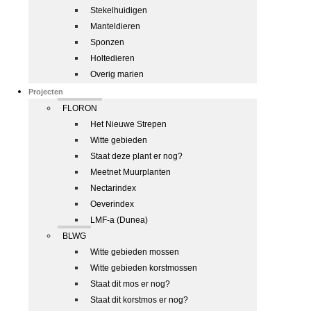
Stekelhuidigen
Manteldieren
Sponzen
Holtedieren
Overig marien
Projecten
FLORON
Het Nieuwe Strepen
Witte gebieden
Staat deze plant er nog?
Meetnet Muurplanten
Nectarindex
Oeverindex
LMF-a (Dunea)
BLWG
Witte gebieden mossen
Witte gebieden korstmossen
Staat dit mos er nog?
Staat dit korstmos er nog?