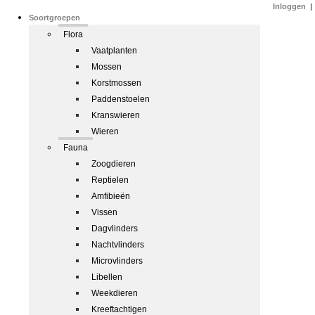
Inloggen
|
Soortgroepen
Flora
Vaatplanten
Mossen
Korstmossen
Paddenstoelen
Kranswieren
Wieren
Fauna
Zoogdieren
Reptielen
Amfibieën
Vissen
Dagvlinders
Nachtvlinders
Microvlinders
Libellen
Weekdieren
Kreeftachtigen