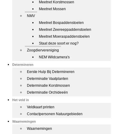
Meetnet Korstmossen
Meetnet Mossen
NMV
Meetnet Bospaddenstoelen
Meetnet Zeereeppaddenstoelen
Meetnet Moeraspaddenstoelen
Staat deze soort er nog?
Zoogdiervereniging
NEM Wildcamera's
Determineren
Eerste Hulp Bij Determineren
Determinatie Vaatplanten
Determinatie Korstmossen
Determinatie Orchideeën
Het veld in
Veldkaart printen
Contactpersonen Natuurgebieden
Waarnemingen
Waarnemingen