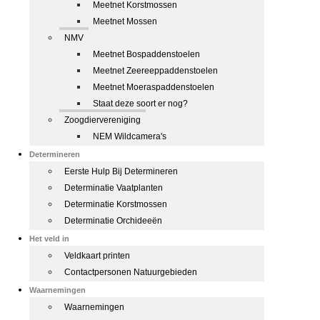
Meetnet Korstmossen
Meetnet Mossen
NMV
Meetnet Bospaddenstoelen
Meetnet Zeereeppaddenstoelen
Meetnet Moeraspaddenstoelen
Staat deze soort er nog?
Zoogdiervereniging
NEM Wildcamera's
Determineren
Eerste Hulp Bij Determineren
Determinatie Vaatplanten
Determinatie Korstmossen
Determinatie Orchideeën
Het veld in
Veldkaart printen
Contactpersonen Natuurgebieden
Waarnemingen
Waarnemingen