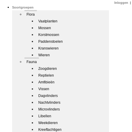
Inloggen
|
Soortgroepen
Flora
Vaatplanten
Mossen
Korstmossen
Paddenstoelen
Kranswieren
Wieren
Fauna
Zoogdieren
Reptielen
Amfibieën
Vissen
Dagvlinders
Nachtvlinders
Microvlinders
Libellen
Weekdieren
Kreeftachtigen