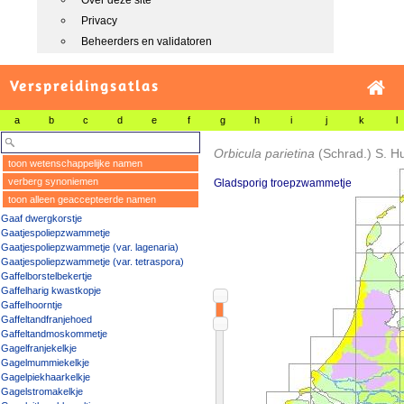
Over deze site
Privacy
Beheerders en validatoren
Verspreidingsatlas
a
b
c
d
e
f
g
h
i
j
k
l
Orbicula parietina
(Schrad.) S. 
toon wetenschappelijke namen
verberg synoniemen
Gladsporig troepzwammetje
toon alleen geaccepteerde namen
Gaaf dwergkorstje
Gaatjespoliepzwammetje
Gaatjespoliepzwammetje (var. lagenaria)
Gaatjespoliepzwammetje (var. tetraspora)
Gaffelborstelbekertje
Gaffelharig kwastkopje
Gaffelhoorntje
Gaffeltandfranjehoed
Gaffeltandmoskommetje
Gagelfranjekelkje
Gagelmummiekelkje
Gagelpiekhaarkelkje
Gagelstromakelkje