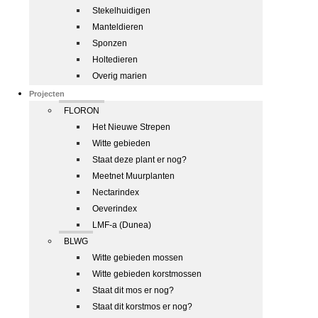
Stekelhuidigen
Manteldieren
Sponzen
Holtedieren
Overig marien
Projecten
FLORON
Het Nieuwe Strepen
Witte gebieden
Staat deze plant er nog?
Meetnet Muurplanten
Nectarindex
Oeverindex
LMF-a (Dunea)
BLWG
Witte gebieden mossen
Witte gebieden korstmossen
Staat dit mos er nog?
Staat dit korstmos er nog?