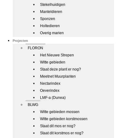
Stekelhuidigen
Manteldieren
Sponzen
Holtedieren
Overig marien
Projecten
FLORON
Het Nieuwe Strepen
Witte gebieden
Staat deze plant er nog?
Meetnet Muurplanten
Nectarindex
Oeverindex
LMF-a (Dunea)
BLWG
Witte gebieden mossen
Witte gebieden korstmossen
Staat dit mos er nog?
Staat dit korstmos er nog?