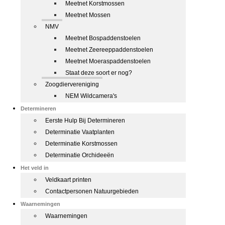
Meetnet Korstmossen
Meetnet Mossen
NMV
Meetnet Bospaddenstoelen
Meetnet Zeereeppaddenstoelen
Meetnet Moeraspaddenstoelen
Staat deze soort er nog?
Zoogdiervereniging
NEM Wildcamera's
Determineren
Eerste Hulp Bij Determineren
Determinatie Vaatplanten
Determinatie Korstmossen
Determinatie Orchideeën
Het veld in
Veldkaart printen
Contactpersonen Natuurgebieden
Waarnemingen
Waarnemingen