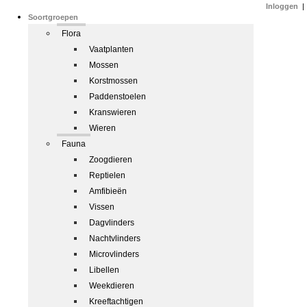
Inloggen
|
Soortgroepen
Flora
Vaatplanten
Mossen
Korstmossen
Paddenstoelen
Kranswieren
Wieren
Fauna
Zoogdieren
Reptielen
Amfibieën
Vissen
Dagvlinders
Nachtvlinders
Microvlinders
Libellen
Weekdieren
Kreeftachtigen