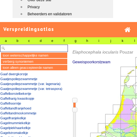
Over deze site
Privacy
Beheerders en validatoren
Verspreidingsatlas
a
b
c
d
e
f
g
h
i
j
k
l
Elaphocephala iocularis
Pouzar
toon wetenschappelijke namen
verberg synoniemen
Geweispoorkorstzwam
toon alleen geaccepteerde namen
Gaaf dwergkorstje
Gaatjespoliepzwammetje
Gaatjespoliepzwammetje (var. lagenaria)
Gaatjespoliepzwammetje (var. tetraspora)
Gaffelborstelbekertje
Gaffelharig kwastkopje
Gaffelhoorntje
Gaffeltandfranjehoed
Gaffeltandmoskommetje
Gagelfranjekelkje
Gagelmummiekelkje
Gagelpiekhaarkelkje
Gagelstromakelkje