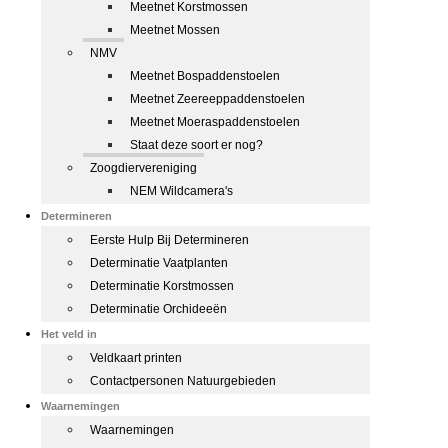
Meetnet Korstmossen
Meetnet Mossen
NMV
Meetnet Bospaddenstoelen
Meetnet Zeereeppaddenstoelen
Meetnet Moeraspaddenstoelen
Staat deze soort er nog?
Zoogdiervereniging
NEM Wildcamera's
Determineren
Eerste Hulp Bij Determineren
Determinatie Vaatplanten
Determinatie Korstmossen
Determinatie Orchideeën
Het veld in
Veldkaart printen
Contactpersonen Natuurgebieden
Waarnemingen
Waarnemingen