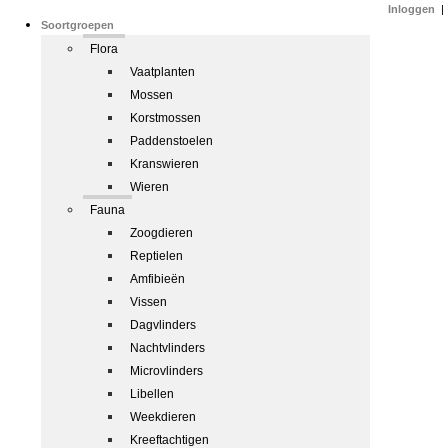
Inloggen
|
Soortgroepen
Flora
Vaatplanten
Mossen
Korstmossen
Paddenstoelen
Kranswieren
Wieren
Fauna
Zoogdieren
Reptielen
Amfibieën
Vissen
Dagvlinders
Nachtvlinders
Microvlinders
Libellen
Weekdieren
Kreeftachtigen