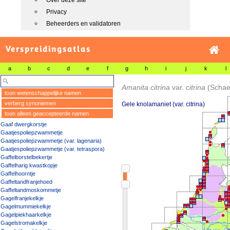
Over deze site
Privacy
Beheerders en validatoren
Verspreidingsatlas
a
b
c
d
e
f
g
h
i
j
k
l
Amanita citrina
var.
citrina
(Schaef
toon wetenschappelijke namen
verberg synoniemen
Gele knolamaniet (var. citrina)
toon alleen geaccepteerde namen
Gaaf dwergkorstje
Gaatjespoliepzwammetje
Gaatjespoliepzwammetje (var. lagenaria)
Gaatjespoliepzwammetje (var. tetraspora)
Gaffelborstelbekertje
Gaffelharig kwastkopje
Gaffelhoorntje
Gaffeltandfranjehoed
Gaffeltandmoskommetje
Gagelfranjekelkje
Gagelmummiekelkje
Gagelpiekhaarkelkje
Gagelstromakelkje