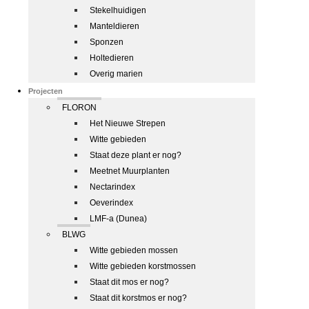
Stekelhuidigen
Manteldieren
Sponzen
Holtedieren
Overig marien
Projecten
FLORON
Het Nieuwe Strepen
Witte gebieden
Staat deze plant er nog?
Meetnet Muurplanten
Nectarindex
Oeverindex
LMF-a (Dunea)
BLWG
Witte gebieden mossen
Witte gebieden korstmossen
Staat dit mos er nog?
Staat dit korstmos er nog?