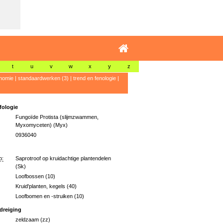
t
u
v
w
x
y
z
nomie
|
standaardwerken (3)
|
trend en fenologie
|
ologie
Fungoïde Protista (slijmzwammen,
Myxomyceten) (Myx)
0936040
p:
Saprotroof op kruidachtige plantendelen
(Sk)
Loofbossen (10)
Kruid'planten, kegels (40)
Loofbomen en -struiken (10)
dreiging
zeldzaam (zz)