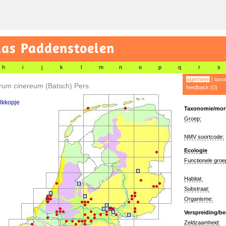
las Paddenstoelen
h
i
j
k
l
m
n
o
p
q
r
s
algemeen
|
taxo
rum cinereum
(Batsch) Pers.
feedback (0)
alkkopje
Taxonomie/morf
Groep:
NMV soortcode:
Ecologie
Functionele groe
Habitat:
Substraat:
Organisme:
Verspreiding/be
Zeldzaamheid: