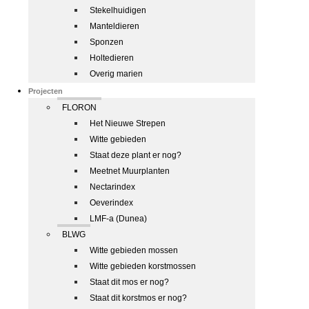
Stekelhuidigen
Manteldieren
Sponzen
Holtedieren
Overig marien
Projecten
FLORON
Het Nieuwe Strepen
Witte gebieden
Staat deze plant er nog?
Meetnet Muurplanten
Nectarindex
Oeverindex
LMF-a (Dunea)
BLWG
Witte gebieden mossen
Witte gebieden korstmossen
Staat dit mos er nog?
Staat dit korstmos er nog?