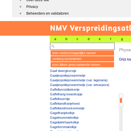
Over deze site
Privacy
Beheerders en validatoren
NMV Verspreidingsat
a
b
c
d
e
f
g
Physa
toon wetenschappelijke namen
verberg synoniemen
Grijs k
toon alleen geaccepteerde namen
Gaaf dwergkorstje
Gaatjespoliepzwammetje
Gaatjespoliepzwammetje (var. lagenaria)
Gaatjespoliepzwammetje (var. tetraspora)
Gaffelborstelbekertje
Gaffelharig kwastkopje
Gaffelhoorntje
Gaffeltandfranjehoed
Gaffeltandmoskommetje
Gagelfranjekelkje
Gagelmummiekelkje
Gagelpiekhaarkelkje
Gagelstromakelkje