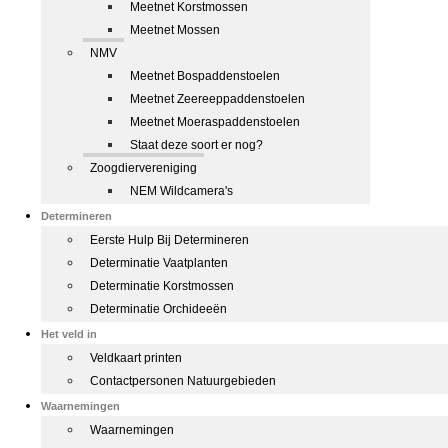
Meetnet Korstmossen
Meetnet Mossen
NMV
Meetnet Bospaddenstoelen
Meetnet Zeereeppaddenstoelen
Meetnet Moeraspaddenstoelen
Staat deze soort er nog?
Zoogdiervereniging
NEM Wildcamera's
Determineren
Eerste Hulp Bij Determineren
Determinatie Vaatplanten
Determinatie Korstmossen
Determinatie Orchideeën
Het veld in
Veldkaart printen
Contactpersonen Natuurgebieden
Waarnemingen
Waarnemingen