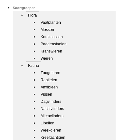
Soortgroepen
Flora
Vaatplanten
Mossen
Korstmossen
Paddenstoelen
Kranswieren
Wieren
Fauna
Zoogdieren
Reptielen
Amfibieën
Vissen
Dagvlinders
Nachtvlinders
Microvlinders
Libellen
Weekdieren
Kreeftachtigen