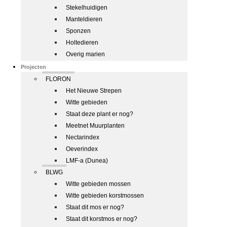
Stekelhuidigen
Manteldieren
Sponzen
Holtedieren
Overig marien
Projecten
FLORON
Het Nieuwe Strepen
Witte gebieden
Staat deze plant er nog?
Meetnet Muurplanten
Nectarindex
Oeverindex
LMF-a (Dunea)
BLWG
Witte gebieden mossen
Witte gebieden korstmossen
Staat dit mos er nog?
Staat dit korstmos er nog?