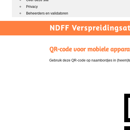
Over deze site
Privacy
Beheerders en validatoren
NDFF Verspreidingsat
QR-code voor mobiele appara
Gebruik deze QR-code op naambordjes in (heem)tui