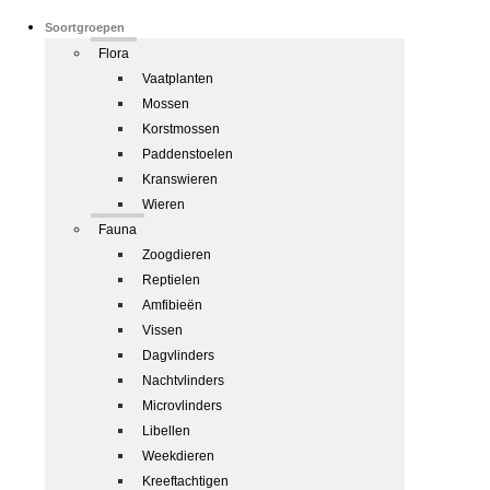
Soortgroepen
Flora
Vaatplanten
Mossen
Korstmossen
Paddenstoelen
Kranswieren
Wieren
Fauna
Zoogdieren
Reptielen
Amfibieën
Vissen
Dagvlinders
Nachtvlinders
Microvlinders
Libellen
Weekdieren
Kreeftachtigen