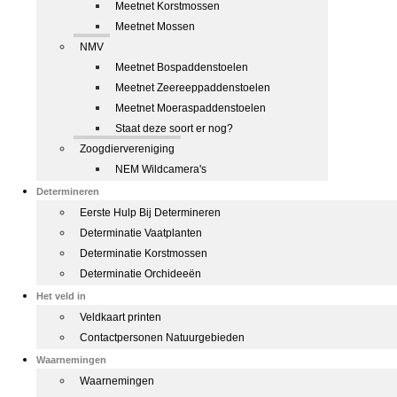
Meetnet Korstmossen
Meetnet Mossen
NMV
Meetnet Bospaddenstoelen
Meetnet Zeereeppaddenstoelen
Meetnet Moeraspaddenstoelen
Staat deze soort er nog?
Zoogdiervereniging
NEM Wildcamera's
Determineren
Eerste Hulp Bij Determineren
Determinatie Vaatplanten
Determinatie Korstmossen
Determinatie Orchideeën
Het veld in
Veldkaart printen
Contactpersonen Natuurgebieden
Waarnemingen
Waarnemingen