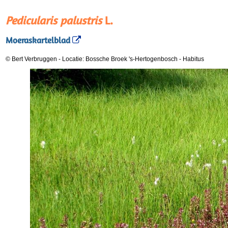
Pedicularis palustris
L.
Moeraskartelblad
© Bert Verbruggen
-
Locatie: Bossche Broek 's-Hertogenbosch
-
Habitus