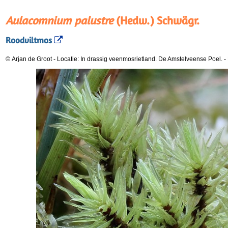
Aulacomnium palustre
(Hedw.) Schwägr.
Roodviltmos
© Arjan de Groot
-
Locatie: In drassig veenmosrietland. De Amstelveense Poel.
-