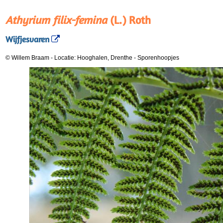
Athyrium filix-femina
(L.) Roth
Wijfjesvaren
© Willem Braam
-
Locatie: Hooghalen, Drenthe
-
Sporenhoopjes