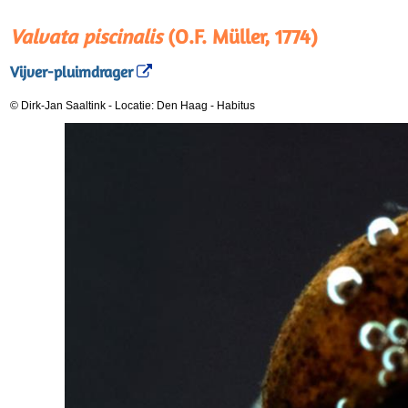
Valvata piscinalis
(O.F. Müller, 1774)
Vijver-pluimdrager
© Dirk-Jan Saaltink
-
Locatie: Den Haag
-
Habitus