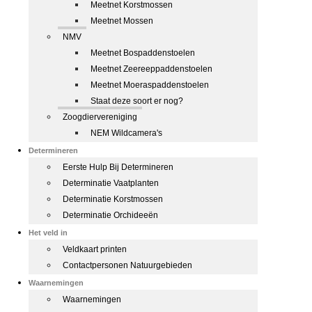
Meetnet Korstmossen
Meetnet Mossen
NMV
Meetnet Bospaddenstoelen
Meetnet Zeereeppaddenstoelen
Meetnet Moeraspaddenstoelen
Staat deze soort er nog?
Zoogdiervereniging
NEM Wildcamera's
Determineren
Eerste Hulp Bij Determineren
Determinatie Vaatplanten
Determinatie Korstmossen
Determinatie Orchideeën
Het veld in
Veldkaart printen
Contactpersonen Natuurgebieden
Waarnemingen
Waarnemingen