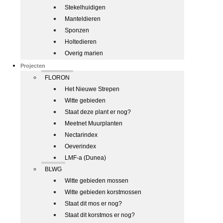
Stekelhuidigen
Manteldieren
Sponzen
Holtedieren
Overig marien
Projecten
FLORON
Het Nieuwe Strepen
Witte gebieden
Staat deze plant er nog?
Meetnet Muurplanten
Nectarindex
Oeverindex
LMF-a (Dunea)
BLWG
Witte gebieden mossen
Witte gebieden korstmossen
Staat dit mos er nog?
Staat dit korstmos er nog?