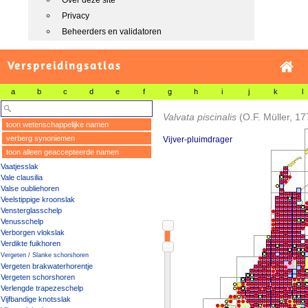
Over deze site
Privacy
Beheerders en validatoren
Verspreidingsatlas
a
b
c
d
e
f
g
h
i
j
k
l
Valvata piscinalis
(O.F. Müller, 17
toon wetenschappelijke namen
verberg synoniemen
Vijver-pluimdrager
toon alleen geaccepteerde namen
Vaatjesslak
Vale clausilia
Valse oubliehoren
Veelstippige kroonslak
Vensterglasschelp
Venusschelp
Verborgen vlokslak
Verdikte fuikhoren
Vergeten / Slanke schorshoren
Vergeten brakwaterhorentje
Vergeten schorshoren
Verlengde trapezeschelp
Vijfbandige knotsslak