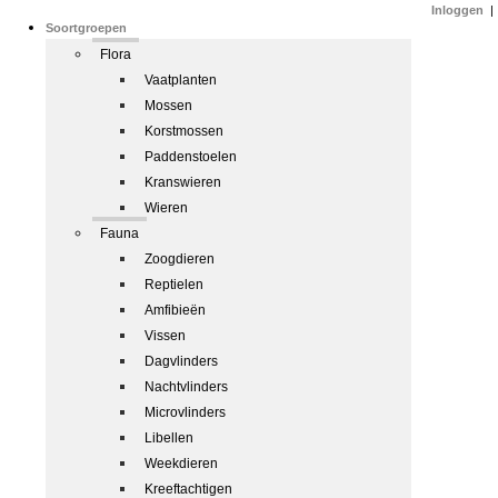
Inloggen
|
Soortgroepen
Flora
Vaatplanten
Mossen
Korstmossen
Paddenstoelen
Kranswieren
Wieren
Fauna
Zoogdieren
Reptielen
Amfibieën
Vissen
Dagvlinders
Nachtvlinders
Microvlinders
Libellen
Weekdieren
Kreeftachtigen