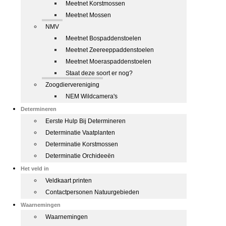
Meetnet Korstmossen
Meetnet Mossen
NMV
Meetnet Bospaddenstoelen
Meetnet Zeereeppaddenstoelen
Meetnet Moeraspaddenstoelen
Staat deze soort er nog?
Zoogdiervereniging
NEM Wildcamera's
Determineren
Eerste Hulp Bij Determineren
Determinatie Vaatplanten
Determinatie Korstmossen
Determinatie Orchideeën
Het veld in
Veldkaart printen
Contactpersonen Natuurgebieden
Waarnemingen
Waarnemingen