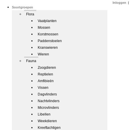
Inloggen
|
Soortgroepen
Flora
Vaatplanten
Mossen
Korstmossen
Paddenstoelen
Kranswieren
Wieren
Fauna
Zoogdieren
Reptielen
Amfibieën
Vissen
Dagvlinders
Nachtvlinders
Microvlinders
Libellen
Weekdieren
Kreeftachtigen