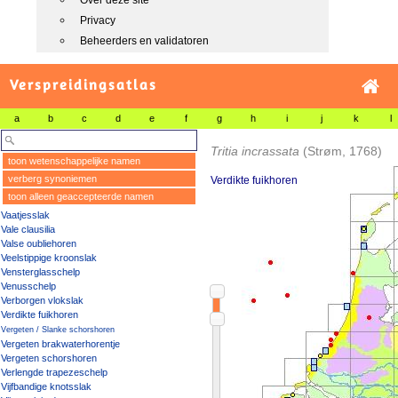
Over deze site
Privacy
Beheerders en validatoren
Verspreidingsatlas
a
b
c
d
e
f
g
h
i
j
k
l
Tritia incrassata
(Strøm, 1768)
toon wetenschappelijke namen
verberg synoniemen
Verdikte fuikhoren
toon alleen geaccepteerde namen
Vaatjesslak
Vale clausilia
Valse oubliehoren
Veelstippige kroonslak
Vensterglasschelp
Venusschelp
Verborgen vlokslak
Verdikte fuikhoren
Vergeten / Slanke schorshoren
Vergeten brakwaterhorentje
Vergeten schorshoren
Verlengde trapezeschelp
Vijfbandige knotsslak