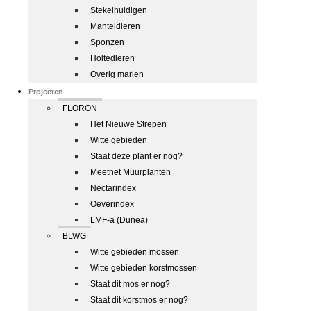
Stekelhuidigen
Manteldieren
Sponzen
Holtedieren
Overig marien
Projecten
FLORON
Het Nieuwe Strepen
Witte gebieden
Staat deze plant er nog?
Meetnet Muurplanten
Nectarindex
Oeverindex
LMF-a (Dunea)
BLWG
Witte gebieden mossen
Witte gebieden korstmossen
Staat dit mos er nog?
Staat dit korstmos er nog?