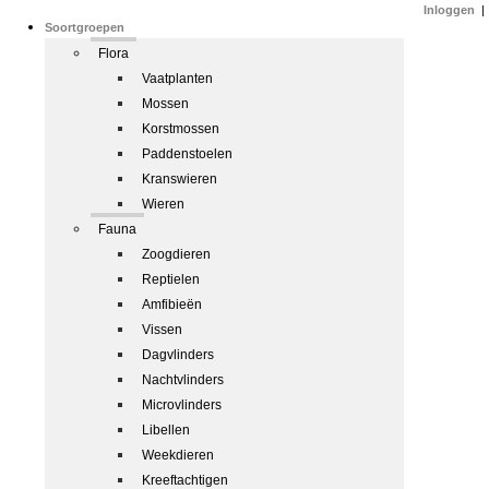
Inloggen
|
Soortgroepen
Flora
Vaatplanten
Mossen
Korstmossen
Paddenstoelen
Kranswieren
Wieren
Fauna
Zoogdieren
Reptielen
Amfibieën
Vissen
Dagvlinders
Nachtvlinders
Microvlinders
Libellen
Weekdieren
Kreeftachtigen