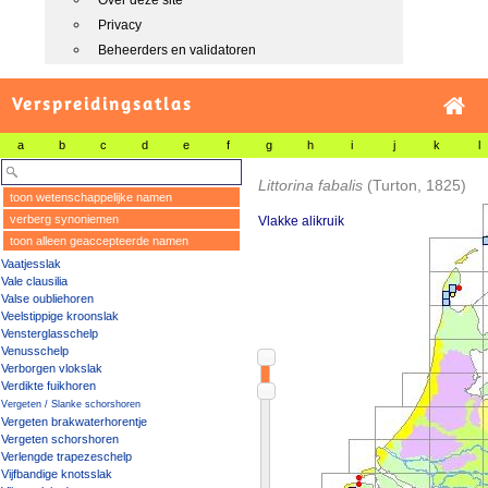
Over deze site
Privacy
Beheerders en validatoren
Verspreidingsatlas
a
b
c
d
e
f
g
h
i
j
k
l
Littorina fabalis
(Turton, 1825)
toon wetenschappelijke namen
verberg synoniemen
Vlakke alikruik
toon alleen geaccepteerde namen
Vaatjesslak
Vale clausilia
Valse oubliehoren
Veelstippige kroonslak
Vensterglasschelp
Venusschelp
Verborgen vlokslak
Verdikte fuikhoren
Vergeten / Slanke schorshoren
Vergeten brakwaterhorentje
Vergeten schorshoren
Verlengde trapezeschelp
Vijfbandige knotsslak