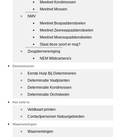
Meetnet Korstmossen
Meetnet Mossen
NMV
Meetnet Bospaddenstoelen
Meetnet Zeereeppaddenstoelen
Meetnet Moeraspaddenstoelen
Staat deze soort er nog?
Zoogdiervereniging
NEM Wildcamera's
Determineren
Eerste Hulp Bij Determineren
Determinatie Vaatplanten
Determinatie Korstmossen
Determinatie Orchideeën
Het veld in
Veldkaart printen
Contactpersonen Natuurgebieden
Waarnemingen
Waarnemingen