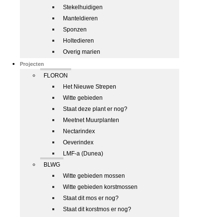
Stekelhuidigen
Manteldieren
Sponzen
Holtedieren
Overig marien
Projecten
FLORON
Het Nieuwe Strepen
Witte gebieden
Staat deze plant er nog?
Meetnet Muurplanten
Nectarindex
Oeverindex
LMF-a (Dunea)
BLWG
Witte gebieden mossen
Witte gebieden korstmossen
Staat dit mos er nog?
Staat dit korstmos er nog?