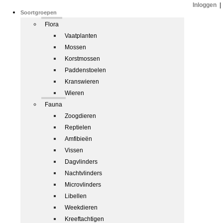
Inloggen
|
Soortgroepen
Flora
Vaatplanten
Mossen
Korstmossen
Paddenstoelen
Kranswieren
Wieren
Fauna
Zoogdieren
Reptielen
Amfibieën
Vissen
Dagvlinders
Nachtvlinders
Microvlinders
Libellen
Weekdieren
Kreeftachtigen