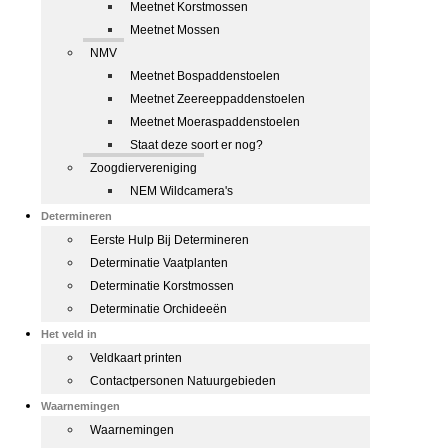
Meetnet Korstmossen
Meetnet Mossen
NMV
Meetnet Bospaddenstoelen
Meetnet Zeereeppaddenstoelen
Meetnet Moeraspaddenstoelen
Staat deze soort er nog?
Zoogdiervereniging
NEM Wildcamera's
Determineren
Eerste Hulp Bij Determineren
Determinatie Vaatplanten
Determinatie Korstmossen
Determinatie Orchideeën
Het veld in
Veldkaart printen
Contactpersonen Natuurgebieden
Waarnemingen
Waarnemingen