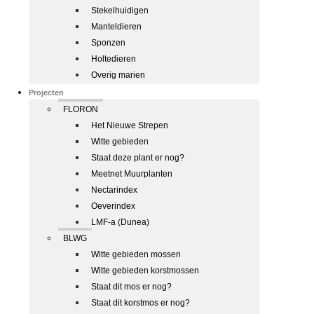
Stekelhuidigen
Manteldieren
Sponzen
Holtedieren
Overig marien
Projecten
FLORON
Het Nieuwe Strepen
Witte gebieden
Staat deze plant er nog?
Meetnet Muurplanten
Nectarindex
Oeverindex
LMF-a (Dunea)
BLWG
Witte gebieden mossen
Witte gebieden korstmossen
Staat dit mos er nog?
Staat dit korstmos er nog?