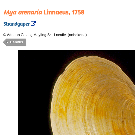
Mya arenaria
Linnaeus, 1758
Strandgaper
© Adriaan Gmelig Meyling Sr
-
Locatie: (onbekend)
-
Habitus