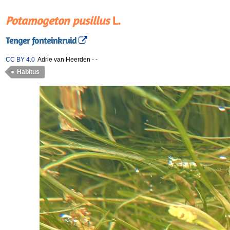
Potamogeton pusillus
L.
Tenger fonteinkruid
CC BY 4.0
Adrie van Heerden
-
-
Habitus