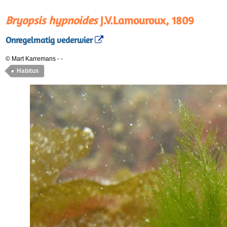
Bryopsis hypnoides
J.V.Lamouroux, 1809
Onregelmatig vederwier
© Mart Karremans
-
-
Habitus