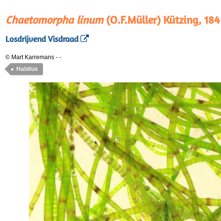
Chaetomorpha linum
(O.F.Müller) Kützing, 184
Losdrijvend Visdraad
© Mart Karremans
-
-
Habitus