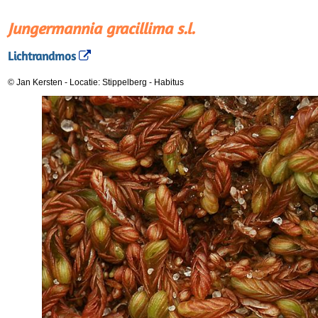
Jungermannia gracillima s.l.
Lichtrandmos
© Jan Kersten
-
Locatie: Stippelberg
-
Habitus