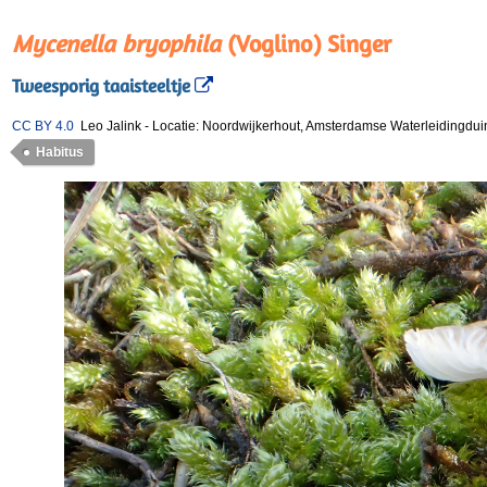
Mycenella bryophila
(Voglino) Singer
Tweesporig taaisteeltje
CC BY 4.0
Leo Jalink
-
Locatie: Noordwijkerhout, Amsterdamse Waterleidingdu
Habitus