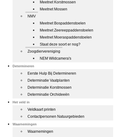
Meetnet Korstmossen
Meetnet Mossen
NMV
Meetnet Bospaddenstoelen
Meetnet Zeereeppaddenstoelen
Meetnet Moeraspaddenstoelen
Staat deze soort er nog?
Zoogdiervereniging
NEM Wildcamera's
Determineren
Eerste Hulp Bij Determineren
Determinatie Vaatplanten
Determinatie Korstmossen
Determinatie Orchideeën
Het veld in
Veldkaart printen
Contactpersonen Natuurgebieden
Waarnemingen
Waarnemingen