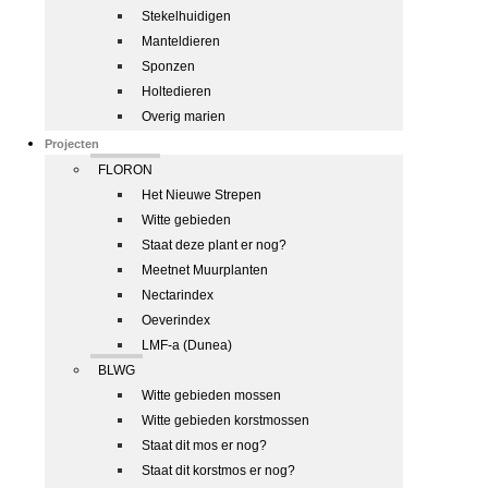
Stekelhuidigen
Manteldieren
Sponzen
Holtedieren
Overig marien
Projecten
FLORON
Het Nieuwe Strepen
Witte gebieden
Staat deze plant er nog?
Meetnet Muurplanten
Nectarindex
Oeverindex
LMF-a (Dunea)
BLWG
Witte gebieden mossen
Witte gebieden korstmossen
Staat dit mos er nog?
Staat dit korstmos er nog?