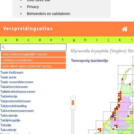
Over deze site
Privacy
Beheerders en validatoren
Verspreidingsatlas
a
b
c
d
e
f
g
h
i
j
k
l
Mycenella bryophila
(Voglino) Si
toon wetenschappelijke namen
verberg synoniemen
Tweesporig taaisteeltje
toon alleen geaccepteerde namen
Taaie kluifzwam
Taaie poria
Taaie rouwridderzwam
Tabakborstelzwam
Taillebrokkelspoorzwam
Takbekertje
Takjesdonsinktzwam
Takjesstinktaailing
Takkentweespanzwam
Takkratertje
Taklijnkogeltje
Takpitje
Takruitertje