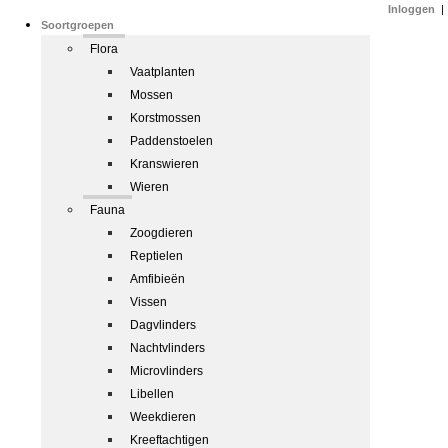
Inloggen
|
Soortgroepen
Flora
Vaatplanten
Mossen
Korstmossen
Paddenstoelen
Kranswieren
Wieren
Fauna
Zoogdieren
Reptielen
Amfibieën
Vissen
Dagvlinders
Nachtvlinders
Microvlinders
Libellen
Weekdieren
Kreeftachtigen