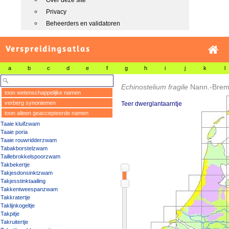
Over deze site
Privacy
Beheerders en validatoren
Verspreidingsatlas
a
b
c
d
e
f
g
h
i
j
k
l
Echinostelium fragile
Nann.-Brem
toon wetenschappelijke namen
verberg synoniemen
Teer dwerglantaarntje
toon alleen geaccepteerde namen
Taaie kluifzwam
Taaie poria
Taaie rouwridderzwam
Tabakborstelzwam
Taillebrokkelspoorzwam
Takbekertje
Takjesdonsinktzwam
Takjesstinktaailing
Takkentweespanzwam
Takkratertje
Taklijnkogeltje
Takpitje
Takruitertje