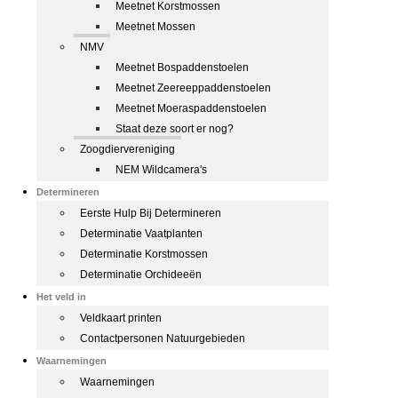
Meetnet Korstmossen
Meetnet Mossen
NMV
Meetnet Bospaddenstoelen
Meetnet Zeereeppaddenstoelen
Meetnet Moeraspaddenstoelen
Staat deze soort er nog?
Zoogdiervereniging
NEM Wildcamera's
Determineren
Eerste Hulp Bij Determineren
Determinatie Vaatplanten
Determinatie Korstmossen
Determinatie Orchideeën
Het veld in
Veldkaart printen
Contactpersonen Natuurgebieden
Waarnemingen
Waarnemingen