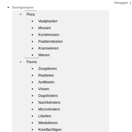
Inloggen
|
Soortgroepen
Flora
Vaatplanten
Mossen
Korstmossen
Paddenstoelen
Kranswieren
Wieren
Fauna
Zoogdieren
Reptielen
Amfibieën
Vissen
Dagvlinders
Nachtvlinders
Microvlinders
Libellen
Weekdieren
Kreeftachtigen