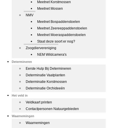
Meetnet Korstmossen
Meetnet Mossen
NMV
Meetnet Bospaddenstoelen
Meetnet Zeereeppaddenstoelen
Meetnet Moeraspaddenstoelen
Staat deze soort er nog?
Zoogdiervereniging
NEM Wildcamera's
Determineren
Eerste Hulp Bij Determineren
Determinatie Vaatplanten
Determinatie Korstmossen
Determinatie Orchideeën
Het veld in
Veldkaart printen
Contactpersonen Natuurgebieden
Waarnemingen
Waarnemingen