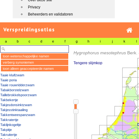
Over deze site
Privacy
Beheerders en validatoren
Verspreidingsatlas
a
b
c
d
e
f
g
h
i
j
k
l
Hygrophorus mesotephrus
Berk.
toon wetenschappelijke namen
verberg synoniemen
Tengere slijmkop
toon alleen geaccepteerde namen
Taaie kluifzwam
Taaie poria
Taaie rouwridderzwam
Tabakborstelzwam
Taillebrokkelspoorzwam
Takbekertje
Takjesdonsinktzwam
Takjesstinktaailing
Takkentweespanzwam
Takkratertje
Taklijnkogeltje
Takpitje
Takruitertje