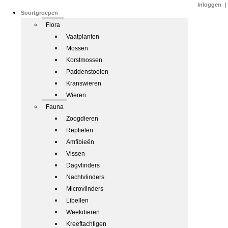
Inloggen
|
Soortgroepen
Flora
Vaatplanten
Mossen
Korstmossen
Paddenstoelen
Kranswieren
Wieren
Fauna
Zoogdieren
Reptielen
Amfibieën
Vissen
Dagvlinders
Nachtvlinders
Microvlinders
Libellen
Weekdieren
Kreeftachtigen