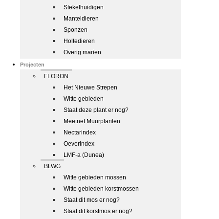
Stekelhuidigen
Manteldieren
Sponzen
Holtedieren
Overig marien
Projecten
FLORON
Het Nieuwe Strepen
Witte gebieden
Staat deze plant er nog?
Meetnet Muurplanten
Nectarindex
Oeverindex
LMF-a (Dunea)
BLWG
Witte gebieden mossen
Witte gebieden korstmossen
Staat dit mos er nog?
Staat dit korstmos er nog?