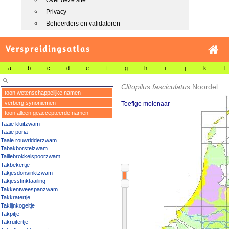
Over deze site
Privacy
Beheerders en validatoren
Verspreidingsatlas
a
b
c
d
e
f
g
h
i
j
k
l
Clitopilus fasciculatus
Noordel.
toon wetenschappelijke namen
verberg synoniemen
Toefige molenaar
toon alleen geaccepteerde namen
Taaie kluifzwam
Taaie poria
Taaie rouwridderzwam
Tabakborstelzwam
Taillebrokkelspoorzwam
Takbekertje
Takjesdonsinktzwam
Takjesstinktaailing
Takkentweespanzwam
Takkratertje
Taklijnkogeltje
Takpitje
Takruitertje