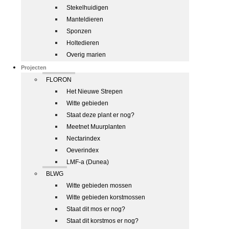
Stekelhuidigen
Manteldieren
Sponzen
Holtedieren
Overig marien
Projecten
FLORON
Het Nieuwe Strepen
Witte gebieden
Staat deze plant er nog?
Meetnet Muurplanten
Nectarindex
Oeverindex
LMF-a (Dunea)
BLWG
Witte gebieden mossen
Witte gebieden korstmossen
Staat dit mos er nog?
Staat dit korstmos er nog?