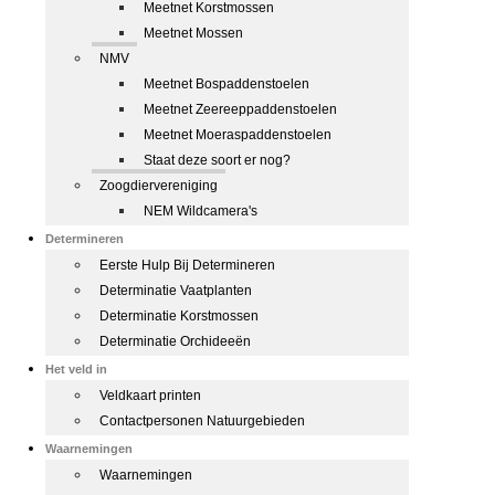
Meetnet Korstmossen
Meetnet Mossen
NMV
Meetnet Bospaddenstoelen
Meetnet Zeereeppaddenstoelen
Meetnet Moeraspaddenstoelen
Staat deze soort er nog?
Zoogdiervereniging
NEM Wildcamera's
Determineren
Eerste Hulp Bij Determineren
Determinatie Vaatplanten
Determinatie Korstmossen
Determinatie Orchideeën
Het veld in
Veldkaart printen
Contactpersonen Natuurgebieden
Waarnemingen
Waarnemingen