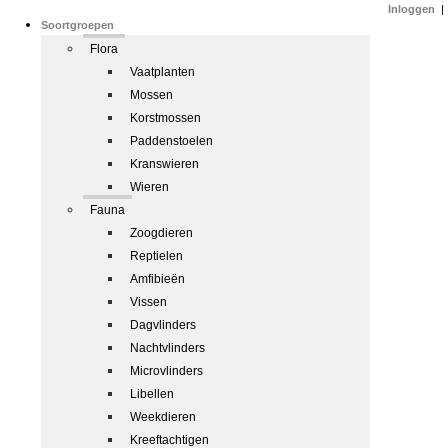
Inloggen
|
Soortgroepen
Flora
Vaatplanten
Mossen
Korstmossen
Paddenstoelen
Kranswieren
Wieren
Fauna
Zoogdieren
Reptielen
Amfibieën
Vissen
Dagvlinders
Nachtvlinders
Microvlinders
Libellen
Weekdieren
Kreeftachtigen