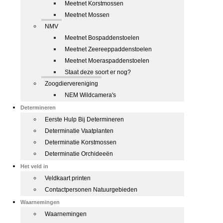
Meetnet Korstmossen
Meetnet Mossen
NMV
Meetnet Bospaddenstoelen
Meetnet Zeereeppaddenstoelen
Meetnet Moeraspaddenstoelen
Staat deze soort er nog?
Zoogdiervereniging
NEM Wildcamera's
Determineren
Eerste Hulp Bij Determineren
Determinatie Vaatplanten
Determinatie Korstmossen
Determinatie Orchideeën
Het veld in
Veldkaart printen
Contactpersonen Natuurgebieden
Waarnemingen
Waarnemingen