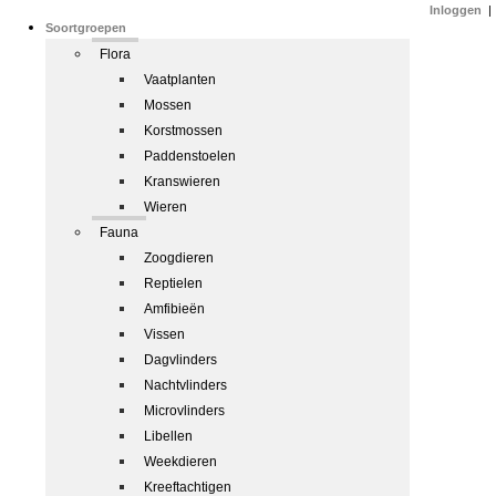
Inloggen
|
Soortgroepen
Flora
Vaatplanten
Mossen
Korstmossen
Paddenstoelen
Kranswieren
Wieren
Fauna
Zoogdieren
Reptielen
Amfibieën
Vissen
Dagvlinders
Nachtvlinders
Microvlinders
Libellen
Weekdieren
Kreeftachtigen