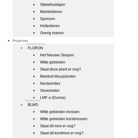
Stekelhuidigen
Manteldieren
Sponzen
Holtedieren
Overig marien
Projecten
FLORON
Het Nieuwe Strepen
Witte gebieden
Staat deze plant er nog?
Meetnet Muurplanten
Nectarindex
Oeverindex
LMF-a (Dunea)
BLWG
Witte gebieden mossen
Witte gebieden korstmossen
Staat dit mos er nog?
Staat dit korstmos er nog?