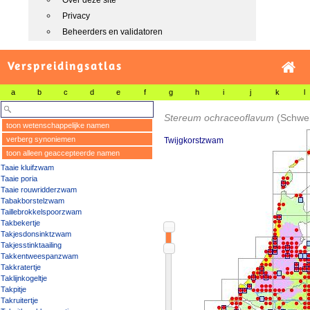
Over deze site
Privacy
Beheerders en validatoren
Verspreidingsatlas
a
b
c
d
e
f
g
h
i
j
k
l
Stereum ochraceoflavum
(Schwei
toon wetenschappelijke namen
verberg synoniemen
Twijgkorstzwam
toon alleen geaccepteerde namen
Taaie kluifzwam
Taaie poria
Taaie rouwridderzwam
Tabakborstelzwam
Taillebrokkelspoorzwam
Takbekertje
Takjesdonsinktzwam
Takjesstinktaailing
Takkentweespanzwam
Takkratertje
Taklijnkogeltje
Takpitje
Takruitertje