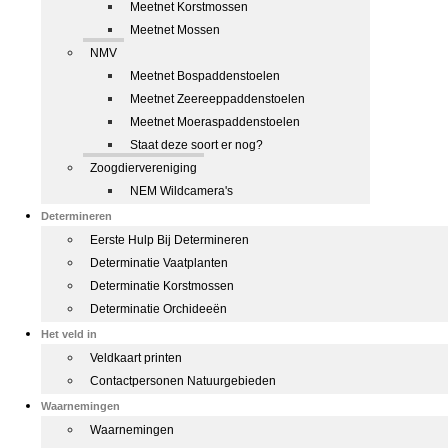
Meetnet Korstmossen
Meetnet Mossen
NMV
Meetnet Bospaddenstoelen
Meetnet Zeereeppaddenstoelen
Meetnet Moeraspaddenstoelen
Staat deze soort er nog?
Zoogdiervereniging
NEM Wildcamera's
Determineren
Eerste Hulp Bij Determineren
Determinatie Vaatplanten
Determinatie Korstmossen
Determinatie Orchideeën
Het veld in
Veldkaart printen
Contactpersonen Natuurgebieden
Waarnemingen
Waarnemingen