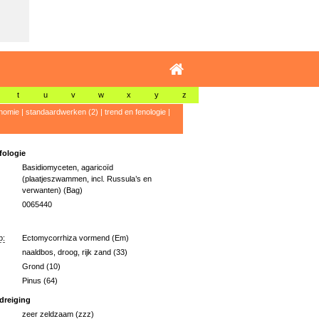
t
u
v
w
x
y
z
nomie
|
standaardwerken (2)
|
trend en fenologie
|
ologie
Basidiomyceten, agaricoïd
(plaatjeszwammen, incl. Russula’s en
verwanten) (Bag)
0065440
p:
Ectomycorrhiza vormend (Em)
naaldbos, droog, rijk zand (33)
Grond (10)
Pinus (64)
dreiging
zeer zeldzaam (zzz)