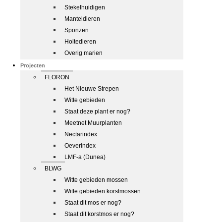
Stekelhuidigen
Manteldieren
Sponzen
Holtedieren
Overig marien
Projecten
FLORON
Het Nieuwe Strepen
Witte gebieden
Staat deze plant er nog?
Meetnet Muurplanten
Nectarindex
Oeverindex
LMF-a (Dunea)
BLWG
Witte gebieden mossen
Witte gebieden korstmossen
Staat dit mos er nog?
Staat dit korstmos er nog?