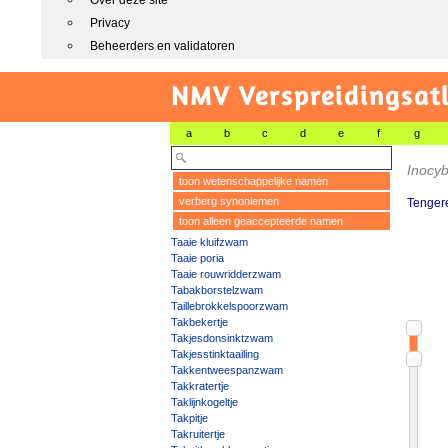
Over deze site
Privacy
Beheerders en validatoren
NMV Verspreidingsat
a
b
c
d
e
f
g
Inocy
toon wetenschappelijke namen
verberg synoniemen
Tenger
toon alleen geaccepteerde namen
Taaie kluifzwam
Taaie poria
Taaie rouwridderzwam
Tabakborstelzwam
Taillebrokkelspoorzwam
Takbekertje
Takjesdonsinktzwam
Takjesstinktaailing
Takkentweespanzwam
Takkratertje
Taklijnkogeltje
Takpitje
Takruitertje