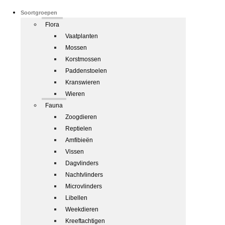
Soortgroepen
Flora
Vaatplanten
Mossen
Korstmossen
Paddenstoelen
Kranswieren
Wieren
Fauna
Zoogdieren
Reptielen
Amfibieën
Vissen
Dagvlinders
Nachtvlinders
Microvlinders
Libellen
Weekdieren
Kreeftachtigen