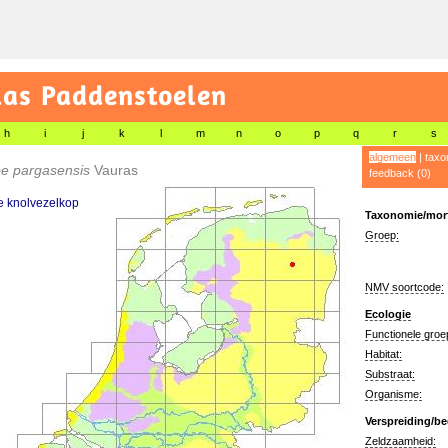
las Paddenstoelen
h
i
j
k
l
m
n
o
p
q
r
s
algemeen
|
taxo
be pargasensis
Vauras
feedback (0)
e knolvezelkop
Taxonomie/morf
Groep:
NMV soortcode:
Ecologie
Functionele groe
Habitat:
Substraat:
Organisme:
Verspreiding/be
Zeldzaamheid: