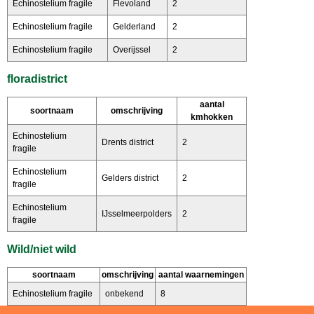
Echinostelium fragile
Flevoland
2
Echinostelium fragile
Gelderland
2
Echinostelium fragile
Overijssel
2
floradistrict
aantal
soortnaam
omschrijving
kmhokken
Echinostelium
Drents district
2
fragile
Echinostelium
Gelders district
2
fragile
Echinostelium
IJsselmeerpolders
2
fragile
Wild/niet wild
soortnaam
omschrijving
aantal waarnemingen
Echinostelium fragile
onbekend
8