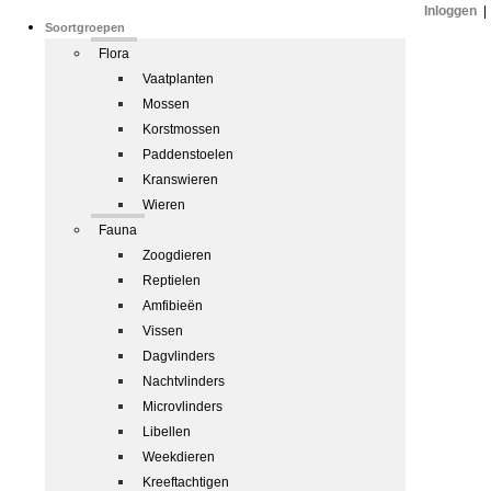
Inloggen
|
Soortgroepen
Flora
Vaatplanten
Mossen
Korstmossen
Paddenstoelen
Kranswieren
Wieren
Fauna
Zoogdieren
Reptielen
Amfibieën
Vissen
Dagvlinders
Nachtvlinders
Microvlinders
Libellen
Weekdieren
Kreeftachtigen