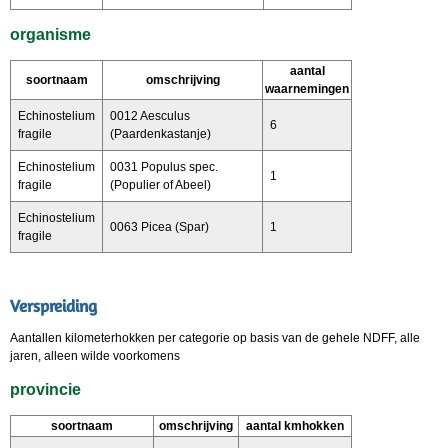
organisme
aantal
soortnaam
omschrijving
waarnemingen
Echinostelium
0012 Aesculus
6
fragile
(Paardenkastanje)
Echinostelium
0031 Populus spec.
1
fragile
(Populier of Abeel)
Echinostelium
0063 Picea (Spar)
1
fragile
Verspreiding
Aantallen kilometerhokken per categorie op basis van de gehele NDFF, alle
jaren, alleen wilde voorkomens
provincie
soortnaam
omschrijving
aantal kmhokken