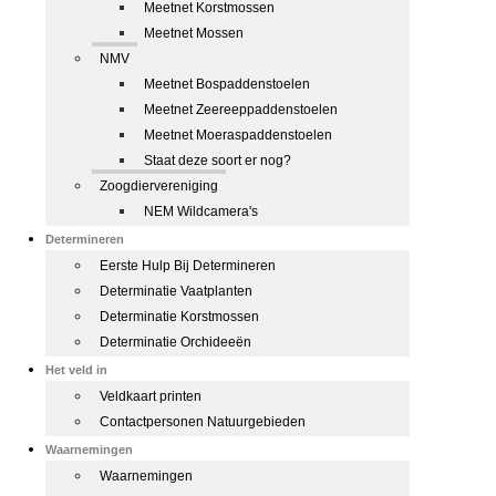
Meetnet Korstmossen
Meetnet Mossen
NMV
Meetnet Bospaddenstoelen
Meetnet Zeereeppaddenstoelen
Meetnet Moeraspaddenstoelen
Staat deze soort er nog?
Zoogdiervereniging
NEM Wildcamera's
Determineren
Eerste Hulp Bij Determineren
Determinatie Vaatplanten
Determinatie Korstmossen
Determinatie Orchideeën
Het veld in
Veldkaart printen
Contactpersonen Natuurgebieden
Waarnemingen
Waarnemingen