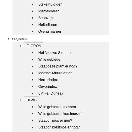
Stekelhuidigen
Manteldieren
Sponzen
Holtedieren
Overig marien
Projecten
FLORON
Het Nieuwe Strepen
Witte gebieden
Staat deze plant er nog?
Meetnet Muurplanten
Nectarindex
Oeverindex
LMF-a (Dunea)
BLWG
Witte gebieden mossen
Witte gebieden korstmossen
Staat dit mos er nog?
Staat dit korstmos er nog?