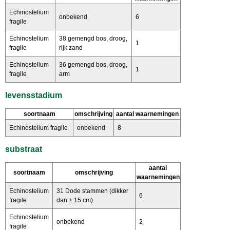
Echinostelium
onbekend
6
fragile
Echinostelium
38 gemengd bos, droog,
1
fragile
rijk zand
Echinostelium
36 gemengd bos, droog,
1
fragile
arm
levensstadium
soortnaam
omschrijving
aantal waarnemingen
Echinostelium fragile
onbekend
8
substraat
aantal
soortnaam
omschrijving
waarnemingen
Echinostelium
31 Dode stammen (dikker
6
fragile
dan ± 15 cm)
Echinostelium
onbekend
2
fragile