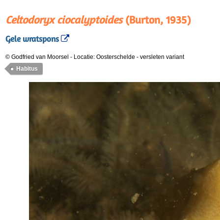
Celtodoryx ciocalyptoides
(Burton, 1935)
Gele wratspons
© Godfried van Moorsel
-
Locatie: Oosterschelde
-
versleten variant
Habitus