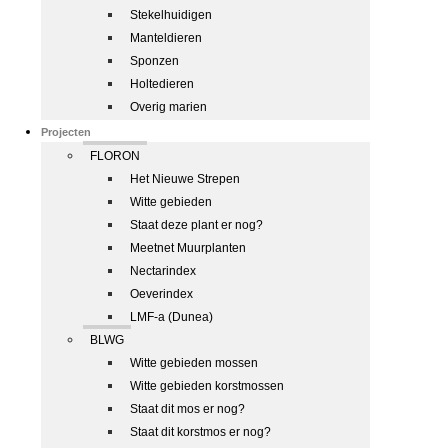
Stekelhuidigen
Manteldieren
Sponzen
Holtedieren
Overig marien
Projecten
FLORON
Het Nieuwe Strepen
Witte gebieden
Staat deze plant er nog?
Meetnet Muurplanten
Nectarindex
Oeverindex
LMF-a (Dunea)
BLWG
Witte gebieden mossen
Witte gebieden korstmossen
Staat dit mos er nog?
Staat dit korstmos er nog?