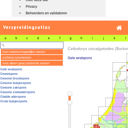
Over deze site
Privacy
Beheerders en validatoren
Verspreidingsatlas
a
b
c
d
e
f
g
h
i
j
k
l
Celtodoryx ciocalyptoides
(Burton
toon wetenschappelijke namen
verberg synoniemen
Gele wratspons
toon alleen geaccepteerde namen
Gele wratspons
Geweispons
Gewone broodspons
Gewone buisjesspons
Gewone zakspons
Gewone zoetwaterspons
Gladde aderspons
Grote buisjesspons