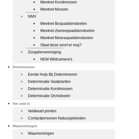
Meetnet Korstmossen
Meetnet Mossen
NMV
Meetnet Bospaddenstoelen
Meetnet Zeereeppaddenstoelen
Meetnet Moeraspaddenstoelen
Staat deze soort er nog?
Zoogdiervereniging
NEM Wildcamera's
Determineren
Eerste Hulp Bij Determineren
Determinatie Vaatplanten
Determinatie Korstmossen
Determinatie Orchideeën
Het veld in
Veldkaart printen
Contactpersonen Natuurgebieden
Waarnemingen
Waarnemingen