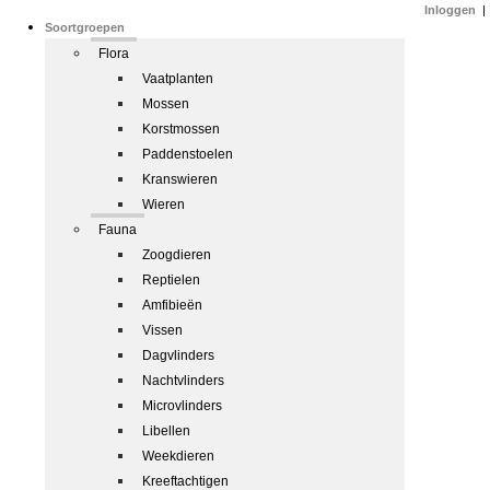
Inloggen
|
Soortgroepen
Flora
Vaatplanten
Mossen
Korstmossen
Paddenstoelen
Kranswieren
Wieren
Fauna
Zoogdieren
Reptielen
Amfibieën
Vissen
Dagvlinders
Nachtvlinders
Microvlinders
Libellen
Weekdieren
Kreeftachtigen