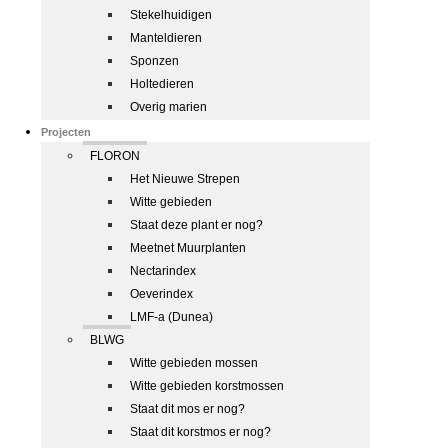
Stekelhuidigen
Manteldieren
Sponzen
Holtedieren
Overig marien
Projecten
FLORON
Het Nieuwe Strepen
Witte gebieden
Staat deze plant er nog?
Meetnet Muurplanten
Nectarindex
Oeverindex
LMF-a (Dunea)
BLWG
Witte gebieden mossen
Witte gebieden korstmossen
Staat dit mos er nog?
Staat dit korstmos er nog?