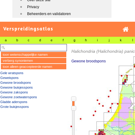
Over deze site
Privacy
Beheerders en validatoren
Verspreidingsatlas
a
b
c
d
e
f
g
h
i
j
k
l
Halichondria (Halichondria) pani
toon wetenschappelijke namen
verberg synoniemen
Gewone broodspons
toon alleen geaccepteerde namen
Gele wratspons
Geweispons
Gewone broodspons
Gewone buisjesspons
Gewone zakspons
Gewone zoetwaterspons
Gladde aderspons
Grote buisjesspons