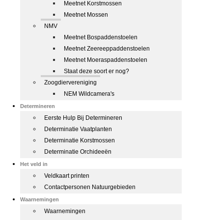
Meetnet Korstmossen
Meetnet Mossen
NMV
Meetnet Bospaddenstoelen
Meetnet Zeereeppaddenstoelen
Meetnet Moeraspaddenstoelen
Staat deze soort er nog?
Zoogdiervereniging
NEM Wildcamera's
Determineren
Eerste Hulp Bij Determineren
Determinatie Vaatplanten
Determinatie Korstmossen
Determinatie Orchideeën
Het veld in
Veldkaart printen
Contactpersonen Natuurgebieden
Waarnemingen
Waarnemingen