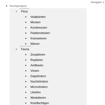
Inloggen
|
Soortgroepen
Flora
Vaatplanten
Mossen
Korstmossen
Paddenstoelen
Kranswieren
Wieren
Fauna
Zoogdieren
Reptielen
Amfibieën
Vissen
Dagvlinders
Nachtvlinders
Microvlinders
Libellen
Weekdieren
Kreeftachtigen