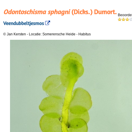
Odontoschisma sphagni
(Dicks.) Dumort.
Beoordel
Veendubbeltjesmos
© Jan Kersten
-
Locatie: Somerensche Heide
-
Habitus