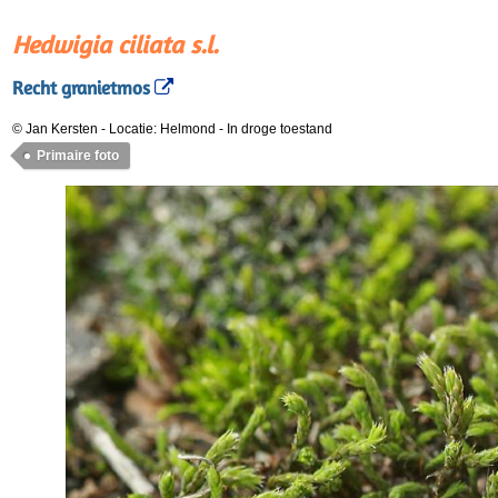
Hedwigia ciliata s.l.
Recht granietmos
© Jan Kersten
-
Locatie: Helmond
-
In droge toestand
Primaire foto