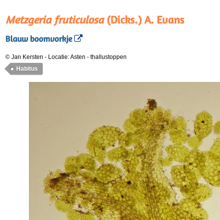
Metzgeria fruticulosa
(Dicks.) A. Evans
Blauw boomvorkje
© Jan Kersten
-
Locatie: Asten
-
thallustoppen
Habitus