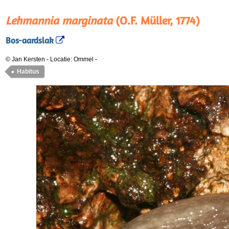
Lehmannia marginata
(O.F. Müller, 1774)
Bos-aardslak
© Jan Kersten
-
Locatie: Ommel
-
Habitus