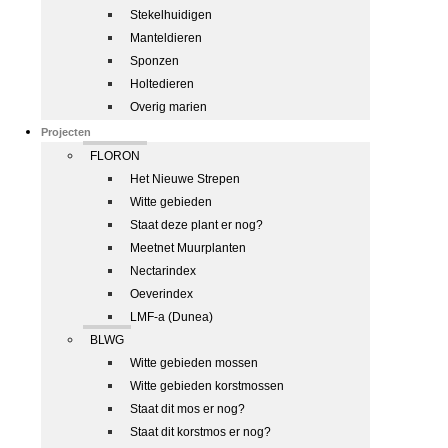
Stekelhuidigen
Manteldieren
Sponzen
Holtedieren
Overig marien
Projecten
FLORON
Het Nieuwe Strepen
Witte gebieden
Staat deze plant er nog?
Meetnet Muurplanten
Nectarindex
Oeverindex
LMF-a (Dunea)
BLWG
Witte gebieden mossen
Witte gebieden korstmossen
Staat dit mos er nog?
Staat dit korstmos er nog?