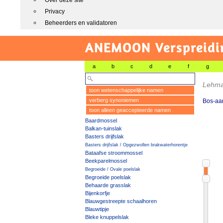
Over deze site
Privacy
Beheerders en validatoren
ANEMOON Verspreidin
a
b
c
d
e
f
g
Lehma
toon wetenschappelijke namen
verberg synoniemen
Bos-aa
toon alleen geaccepteerde namen
Baardmossel
Balkan-tuinslak
Basters drijfslak
Basters drijfslak / Opgezwollen brakwaterhorentje
Bataafse stroommossel
Beekparelmossel
Begroeide / Ovale poelslak
Begroeide poelslak
Behaarde grasslak
Bijenkorfje
Blauwgestreepte schaalhoren
Blauwtipje
Bleke knuppelslak