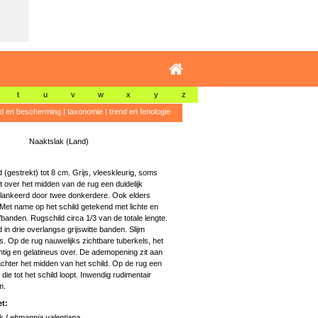
t
u
v
w
x
y
z
id en bescherming
|
taxonomie
|
trend en fenologie
Naaktslak (Land)
(gestrekt) tot 8 cm. Grijs, vleeskleurig, soms
t over het midden van de rug een duidelijk
eflankeerd door twee donkerdere. Ook elders
 Met name op het schild getekend met lichte en
anden. Rugschild circa 1/3 van de totale lengte.
 in drie overlangse grijswitte banden. Slijm
s. Op de rug nauwelijks zichtbare tuberkels, het
chtig en gelatineus over. De ademopening zit aan
achter het midden van het schild. Op de rug een
die tot het schild loopt. Inwendig rudimentair
m.
t:
ak
Lehmannia valentiana