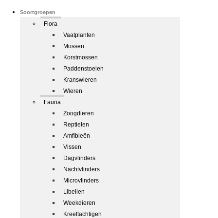
Soortgroepen
Flora
Vaatplanten
Mossen
Korstmossen
Paddenstoelen
Kranswieren
Wieren
Fauna
Zoogdieren
Reptielen
Amfibieën
Vissen
Dagvlinders
Nachtvlinders
Microvlinders
Libellen
Weekdieren
Kreeftachtigen