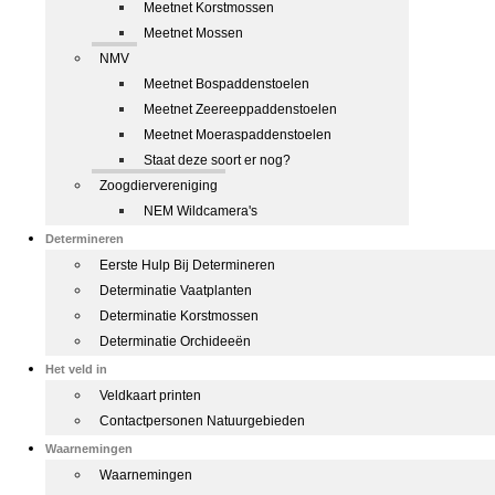
Meetnet Korstmossen
Meetnet Mossen
NMV
Meetnet Bospaddenstoelen
Meetnet Zeereeppaddenstoelen
Meetnet Moeraspaddenstoelen
Staat deze soort er nog?
Zoogdiervereniging
NEM Wildcamera's
Determineren
Eerste Hulp Bij Determineren
Determinatie Vaatplanten
Determinatie Korstmossen
Determinatie Orchideeën
Het veld in
Veldkaart printen
Contactpersonen Natuurgebieden
Waarnemingen
Waarnemingen