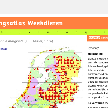
gsatlas Weekdieren
h
i
j
k
l
m
n
o
p
q
r
s
algemeen
|
bele
nnia marginata
(O.F. Müller, 1774)
Typering:
rdslak
Herkenning
Lichaam kruipend 
wat grijsroze, me
lichtere band, g
lichtere vlekken.
donkere vlekken/b
Voetzool verdeeld
voetzool kleurloo
uiterlijk komt vo
de rechterzijde, 
onopvallende kiel 
schelpje 4 x 3 m
Te verwarren me
Spaanse aardsl